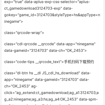
exp="true" data-aplus-exp-css-selector="aplus-
ct_gamedownload3124703-exp" data-
gokey="game_id=3124703&styleType=hs&appType=n
inegame">
class="qrcode-wrap">
class="cdl-qrcode __qrcode" data-app="ninegame"
data-gameid="3124703" data-ch="OK_2453">
class="code-tips __qrcode_text">手机扫码下
载预约
class="dl-btn hs __dl JS_cdl_hs_download" data-
app="ninegame" data-gameid="3124703" data-
ch="OK_2453" ag-
click="ag_extend:ct_gamedownload;ag_a1:3124703;a
g_a2:ninegame;ag_a3:hs;ag_a4:OK_2453" data-spm-