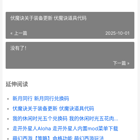
伏魔诀关于装备更新 伏魔诀道具代码
« 上一篇
2025-10-01
没有了！
下一篇 »
延伸阅读
新月同行 新月同行兑换码
伏魔诀关于装备更新 伏魔诀道具代码
我的休闲时光五个兑换码 我的休闲时光五花肉怎么获得
走开外星人Aloha 走开外星人内置mod菜单下载
萌幻西游【策略】命格功能 萌幻西游玩法