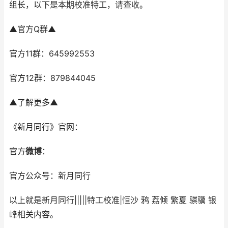
组长，以下是本期校准特工，请查收。
▲官方Q群▲
官方11群：645992553
官方12群：879844045
▲了解更多▲
《新月同行》官网：
官方
微博
：
官方公众号：新月同行
以上就是新月同行|||||特工校准|恒沙 鸦 荔倾 繁夏 骐骥 银
峰相关内容。