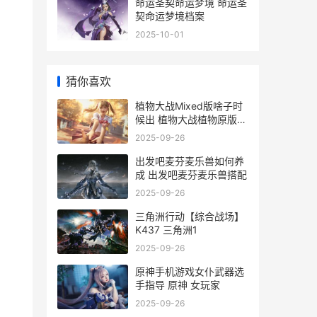
命运圣契命运梦境 命运圣
契命运梦境档案
2025-10-01
猜你喜欢
植物大战Mixed版啥子时
候出 植物大战植物原版下
载
2025-09-26
出发吧麦芬麦乐兽如何养
成 出发吧麦芬麦乐兽搭配
2025-09-26
三角洲行动【综合战场】
K437 三角洲1
2025-09-26
原神手机游戏女仆武器选
手指导 原神 女玩家
2025-09-26