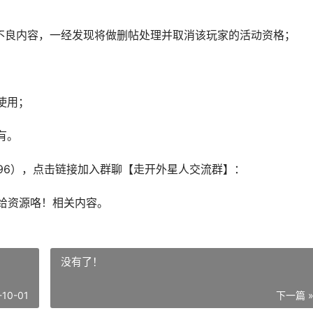
不良内容，一经发现将做删帖处理并取消该玩家的活动资格；
使用；
有。
1296），点击链接加入群聊【走开外星人交流群】：
补给资源咯！相关内容。
没有了！
-10-01
下一篇 