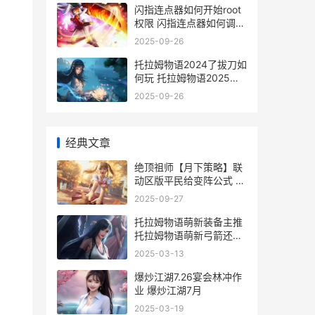
闪指连点器如何开始root
权限 闪指连点器如何调到
最快
2025-09-26
托拉姆物语2024了拔刀如
何玩 托拉姆物语2025年
免费洗点
2025-09-26
经典文章
绝顶祖师【月下策略】联
动区版平民给变阵公式 绝
顶txt 牛笔
2025-09-27
托拉姆物语萌新装备主推
托拉姆物语萌新弓箭还是
法师
2025-03-13
爆炒江湖7.26宴会林冲作
业 爆炒江湖7月
2025-03-19