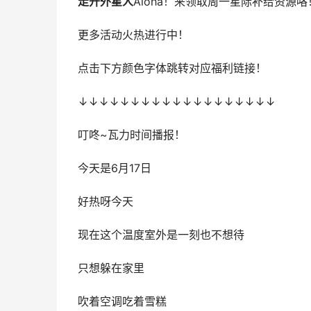
走开外星人
Aloha！来领取周一星际补给资源
更多活动火热进行中！
点击下方颜色字体跳转对应福利链接！
↓↓↓↓↓↓↓↓↓↓↓↓↓↓↓↓↓↓↓
叮咚~瓦力时间播报！
今天是6月17日
好热呀今天
现在这个温度室外是一刻也不想待
只想躲在家里
吹着空调吃着雪糕