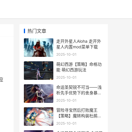
热门文章
走开外星人Aloha 走开外
星人内置mod菜单下载
2025-10-01
萌幻西游【策略】命格功
能 萌幻西游玩法
2025-10-01
应
命运圣契锐不可当——浅
析先手优势下的舍身暴力
美学 命运圣契官网
2025-10-01
冒险寻宝然后打败魔王
【策略】魔转构装杜鹃冲
层阵型 冒险寻宝然后打败
2025-10-01
魔王兑换码