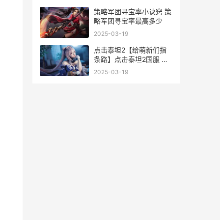
策略军团寻宝率小诀窍 策
略军团寻宝率最高多少
2025-03-19
点击泰坦2【给萌新们指
条路】点击泰坦2国服 点
击泰坦2神器图鉴
2025-03-19