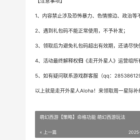
【注意事项】
1、内容禁止涉及恐怖暴力、色情擦边、政治等
2、遇到礼包码不能正常使用，不予补发；
3、领取后为避免礼包码超出有效期，还请尽快
4、活动最终解释权
归
《走开外星人》运营组所
5、如有疑问联系游戏群客服（qq：285386
以上就是走开外星人Aloha！来领取周一星际
萌幻西游【策略】命格功能 萌幻西游玩法
« 上一篇
2025