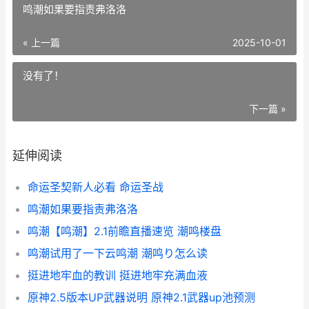
鸣潮如果要指责弗洛洛
« 上一篇
2025-10-01
没有了！
下一篇 »
延伸阅读
命运圣契新人必看 命运圣战
鸣潮如果要指责弗洛洛
鸣潮【鸣潮】2.1前瞻直播速览 潮鸣楼盘
鸣潮试用了一下云鸣潮 潮鸣り怎么读
挺进地牢血的教训 挺进地牢充满血液
原神2.5版本UP武器说明 原神2.1武器up池预测