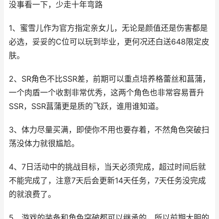
没事看一下，少走十年弯路
1、蜜雪儿作为官方指定亲女儿，无论是颜值还是伤害都是
必选，妥妥的C位可以玩到毕业，更何况还白送648限定皮
肤。
2、SR角色不比SSR差，前期可以重点培养格蕾丝和菖蒲，
一个肉盾一个收割非常优秀，这两个角色也非常容易晋升
SSR，SSR菖蒲更是质的飞跃，谁用谁知道。
3、体力尽量买满，即使你不用也要存着，不然角色突破扫
荡没体力就很尴尬。
4、7日活动中的挑战目标，当天必须完成，超过时间后就
不能完成了，注意7天后会更新14天任务，7天任务没完成
的就浪费了。
5、游戏的装备和角色突破都可以继承的，所以前期大胆的