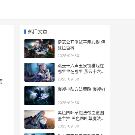
热门文章
伊瑟公开测试平民心得 伊
瑟拉百科
2025-09-30
燕云十六声玉泉镇猫戏在
哪里里在哪里 燕云十六州
拼音
2025-09-30
要
爆裂小队方法策略 爆裂v1
2025-09-30
黑色四叶草魔法帝之道图
鉴主推 黑色四叶草魔法帝
之剑免费观看
2025-09-30