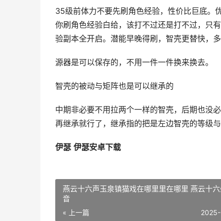
35级前体力不要先刷角色经验，性价比巨底。
你刷角色经验白给，该打不过还是打不过，只有
验副本全开启。潜能早晚得刷，智壳更替快，多
源器是可以保存的，不用一件一件换来换去。
智壳的被动与矩阵也是可以继承的
中期非必要不用拉两个一样的智壳，后期也没必要
再继承就行了，继承指的把是左边智壳的等级与
伊瑟
伊瑟安卓下载
燕云十六声玉泉镇猫戏在哪里里在哪里 燕云十六
音
« 上一篇
2025-