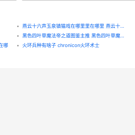
燕云十六声玉泉镇猫戏在哪里里在哪里 燕云十六州拼音
黑色四叶草魔法帝之道图鉴主推 黑色四叶草魔法帝之剑免费观看
在哪
火环兵种有啥子 chronicon火环术士