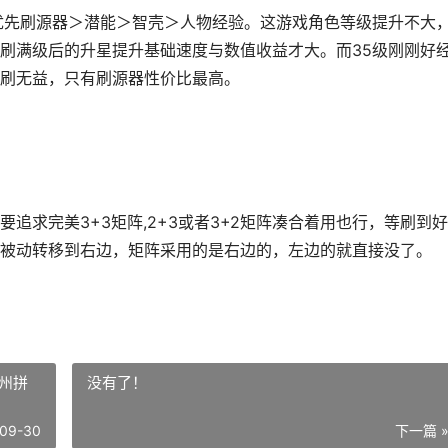
优先刷源器＞潜能＞智壳＞人物经验。这游戏角色等级提升不大
刷满级后的升星提升基础速度与数值收益才大。而35级刚刚好
刷无益，只有刷源器性价比最高。
追求完美3+3矩阵,2+3或者3+2矩阵凑合着用也行，等刷到
被动转移到右边，矩阵采用的是右边的，左边的就直接没了。
州拼
没有了！
09-30
下一篇 