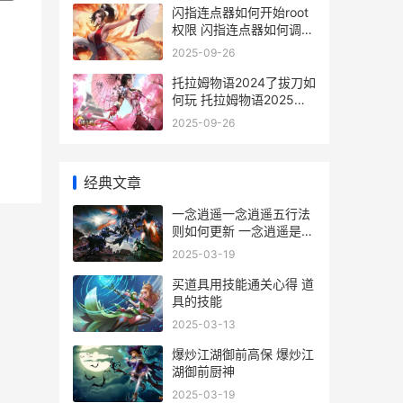
闪指连点器如何开始root
权限 闪指连点器如何调到
最快
2025-09-26
托拉姆物语2024了拔刀如
何玩 托拉姆物语2025年
免费洗点
2025-09-26
经典文章
一念逍遥一念逍遥五行法
则如何更新 一念逍遥是哪
部小说
2025-03-19
买道具用技能通关心得 道
具的技能
2025-03-13
爆炒江湖御前高保 爆炒江
湖御前厨神
2025-03-19