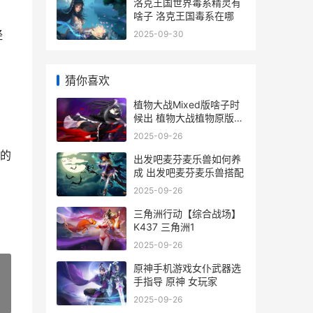
洛克王国世界毒系精灵有
，
啥子 洛克王国毒系在哪
经
2025-09-30
猜你喜欢
植物大战Mixed版啥子时
候出 植物大战植物原版下
载
2025-09-26
好的
出发吧麦芬麦乐兽如何养
成 出发吧麦芬麦乐兽搭配
2025-09-26
三角洲行动【综合战场】
K437 三角洲1
2025-09-26
原神手机游戏女仆武器选
手指导 原神 女玩家
2025-09-26
»