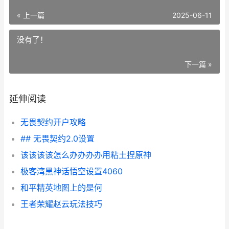
« 上一篇
2025-06-11
没有了！
下一篇 »
延伸阅读
无畏契约开户攻略
## 无畏契约2.0设置
该该该该怎么办办办办用粘土捏原神
极客湾黑神话悟空设置4060
和平精英地图上的是何
王者荣耀赵云玩法技巧