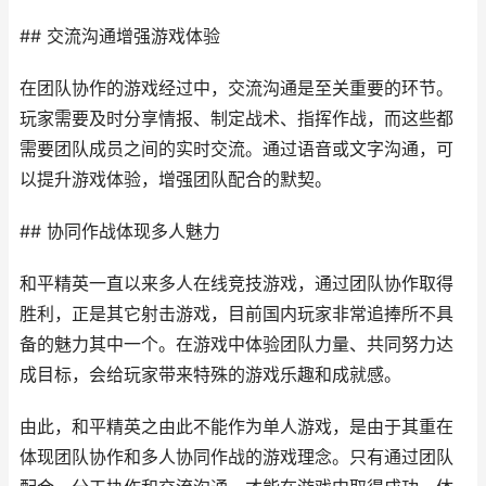
## 交流沟通增强游戏体验
在团队协作的游戏经过中，交流沟通是至关重要的环节。
玩家需要及时分享情报、制定战术、指挥作战，而这些都
需要团队成员之间的实时交流。通过语音或文字沟通，可
以提升游戏体验，增强团队配合的默契。
## 协同作战体现多人魅力
和平精英一直以来多人在线竞技游戏，通过团队协作取得
胜利，正是其它射击游戏，目前国内玩家非常追捧所不具
备的魅力其中一个。在游戏中体验团队力量、共同努力达
成目标，会给玩家带来特殊的游戏乐趣和成就感。
由此，和平精英之由此不能作为单人游戏，是由于其重在
体现团队协作和多人协同作战的游戏理念。只有通过团队