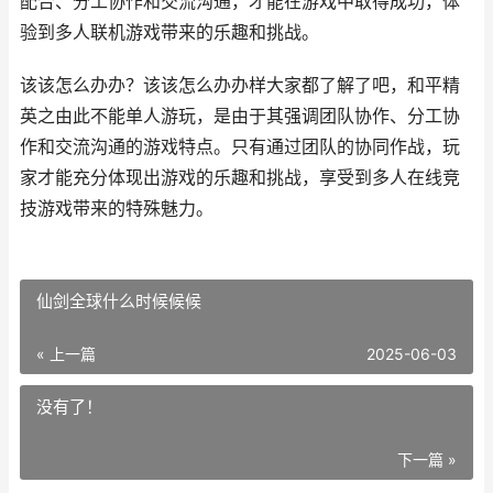
配合、分工协作和交流沟通，才能在游戏中取得成功，体
验到多人联机游戏带来的乐趣和挑战。
该该怎么办办？该该怎么办办样大家都了解了吧，和平精
英之由此不能单人游玩，是由于其强调团队协作、分工协
作和交流沟通的游戏特点。只有通过团队的协同作战，玩
家才能充分体现出游戏的乐趣和挑战，享受到多人在线竞
技游戏带来的特殊魅力。
仙剑全球什么时候候候
« 上一篇
2025-06-03
没有了！
下一篇 »