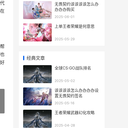
代
无畏契约该该该该怎么办
办办办购买
在
2025-06-01
上单王者荣耀是何意思
2025-05-29
帮
也
经典文章
好
全球CS:GO战队排名
2025-05-02
该该该该怎么办办办办设
置无畏契约签名
2025-05-16
»
王者荣耀武器幻化攻略
2025-04-28