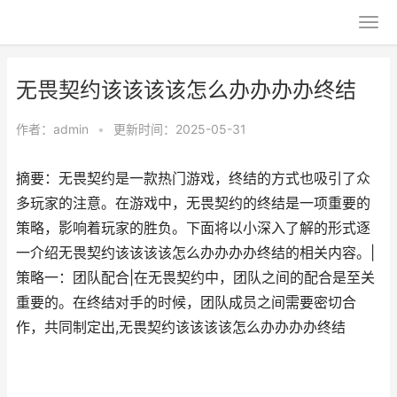
无畏契约该该该该怎么办办办办终结
作者：
admin
•
更新时间：2025-05-31
摘要：无畏契约是一款热门游戏，终结的方式也吸引了众
多玩家的注意。在游戏中，无畏契约的终结是一项重要的
策略，影响着玩家的胜负。下面将以小深入了解的形式逐
一介绍无畏契约该该该该怎么办办办办终结的相关内容。|
策略一：团队配合|在无畏契约中，团队之间的配合是至关
重要的。在终结对手的时候，团队成员之间需要密切合
作，共同制定出,无畏契约该该该该怎么办办办办终结