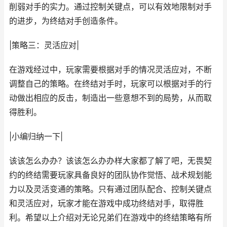
削弱对手的实力。通过控制关键点，可以有效地限制对手
的进步，为终结对手创造条件。
|策略三：灵活应对|
在游戏经过中，玩家需要根据对手的情况灵活应对，不断
调整自己的策略。在终结对手时，玩家可以根据对手的行
动做出相应的反击，制造出一些意想不到的局势，从而取
得胜利。
|小编归纳一下|
该该怎么办办？该该怎么办办样大家都了解了吧，无畏契
约的终结需要玩家具备良好的团队协作觉悟、战术规划能
力以及灵活变通的策略。只有通过团队配合、控制关键点
和灵活应对，玩家才能在游戏中成功终结对手，取得胜
利。希望以上介绍对无论兄弟们在游戏中的终结策略有所