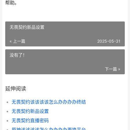
帮助。
无畏契约新品设置
« 上一篇
2025-05-31
没有了！
下一篇 »
延伸阅读
无畏契约该该该该怎么办办办办终结
无畏契约新品设置
无畏契约直播密码
原神该该该该怎么办办办办更换平台