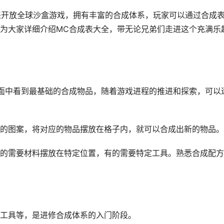
直以来开放全球沙盒游戏，拥有丰富的合成体系，玩家可以通过合成
为大家详细介绍MC合成表大全，带无论兄弟们走进这个充满乐
面中看到最基础的合成物品，随着游戏进程的推进和探索，可以
的图案，将对应的物品摆放在格子内，就可以合成出新的物品。
的需要材料摆放在特定位置，有的需要特定工具。熟悉合成配方
工具等，是进修合成体系的入门阶段。