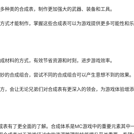
多种类的合成表，制作更加强大的武器、装备和工具。
方式才能制作，掌握这些合成表可以为游戏提供更多可能性和乐
成材料的方式，有效节省资源和时刻，进步游戏效率。
妙的合成组合，尝试不同的合成组合可以产生意想不到的效果。
方，会让无论兄弟们对合成表有更深入的领会，为游戏体验增添
成表有了更全面的了解。合成体系是MC游戏中的重要元素其中