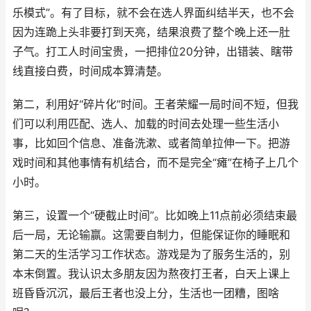
乐模式”。有了目标，就不会在选人界面纠结半天，也不会
因为连跪上头非要打到天亮，结果浪费了整个晚上还一肚
子气。打工人时间宝贵，一把排位20分钟，出错装、瞎带
线直接白费，时间成本算清楚。
第二，利用好“碎片化”时间。王者荣耀一局时间不短，但我
们可以利用匹配、选人、加载的时间去处理一些生活小
事，比如回个信息、准备洗漱、或者简单拉伸一下。把游
戏时间和其他事情有机结合，而不是完全“瘫”在椅子上几个
小时。
第三，设置一个“硬截止时间”。比如晚上11点前必须结束最
后一局，无论输赢。这需要自制力，但能保证你的睡眠和
第二天的生活学习工作状态。游戏是为了服务生活的，别
本末倒置。我认识太多朋友因为熬夜打王者，白天上课上
班昏昏沉沉，最后王者也没上分，生活也一团糟，图啥