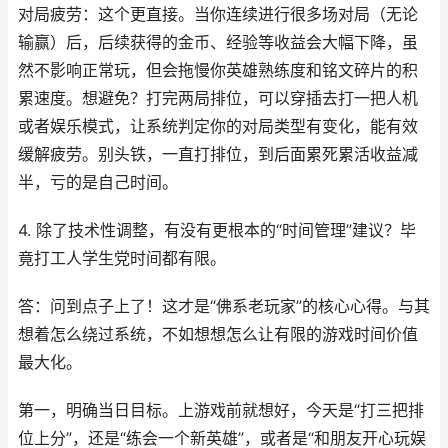
对局疲劳：这个更直接。当你连续进行很多场对局（无论
输赢）后，后续获得的金币、经验等收益会大幅下降，虽
然不影响正常玩，但会拖慢你英雄熟练度和铭文碎片的积
累速度。想避免？打完两局排位，可以穿插去打一把人机
或者娱乐模式，让系统判定你的对局类型有变化，能有效
缓解疲劳。别头铁，一直打排位，到后面累死累活收益减
半，亏的是自己时间。
4. 除了技术性调整，有没有更根本的“时间管理”建议？毕
竟打工人学生党时间都有限。
答：问到点子上了！这才是“佛系老玩家”的核心心得。与其
想着怎么绕过系统，不如想想怎么让有限的游戏时间价值
最大化。
第一，明确当日目标。上游戏前就想好，今天是“打三把排
位上分”，还是“练会一个新英雄”，或者是“和朋友开心玩娱