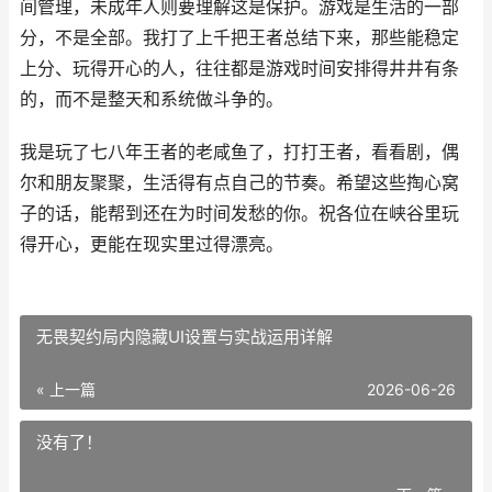
间管理，未成年人则要理解这是保护。游戏是生活的一部
分，不是全部。我打了上千把王者总结下来，那些能稳定
上分、玩得开心的人，往往都是游戏时间安排得井井有条
的，而不是整天和系统做斗争的。
我是玩了七八年王者的老咸鱼了，打打王者，看看剧，偶
尔和朋友聚聚，生活得有点自己的节奏。希望这些掏心窝
子的话，能帮到还在为时间发愁的你。祝各位在峡谷里玩
得开心，更能在现实里过得漂亮。
无畏契约局内隐藏UI设置与实战运用详解
« 上一篇
2026-06-26
没有了！