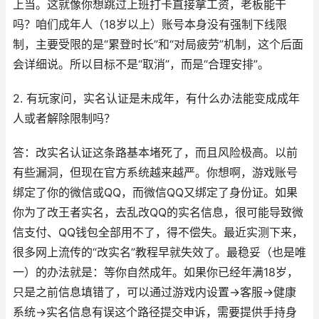
上当。这就像你想跳过上班打卡直接拿工资，老板能干
吗？咱们成年人（18岁以上）账号本身没有强制下线限
制，主要受限的是“累登时长”和“对局疲劳”机制，这个后面
会详细说。所以目标不是“取消”，而是“合理安排”。
2. 有玩家问，实名认证是未成年，有什么办法能变成成年
人或者解除限制吗？
答：改实名认证这条路基本堵死了，而且风险极高。以前
有些漏洞，但现在官方系统越来越严。你想啊，游戏账号
绑定了你的微信或QQ，而微信QQ又绑定了身份证。如果
你为了改王者实名，去乱改QQ的实名信息，很可能导致微
信支付、QQ钱包全部用不了，得不偿失。最近实测下来，
很多网上流传的“改实名”教程早就失效了。最稳妥（也是唯
一）的办法就是：等你自然成年。如果你已经年满18岁，
只是之前信息填错了，可以通过游戏内设置->客服->健康
系统->实名信息有误这个路径提交申诉，需要提供手持身