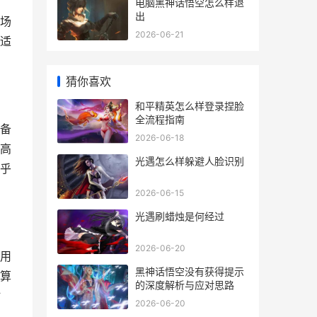
电脑黑神话悟空怎么样退
出
场
2026-06-21
适
猜你喜欢
和平精英怎么样登录捏脸
全流程指南
备
2026-06-18
高
光遇怎么样躲避人脸识别
乎
2026-06-15
光遇刷蜡烛是何经过
2026-06-20
用
黑神话悟空没有获得提示
算
的深度解析与应对思路
时
2026-06-20