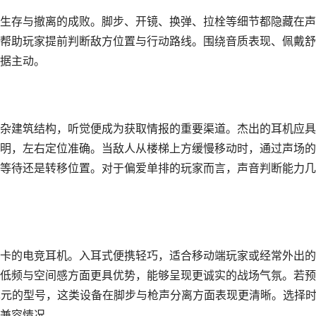
生存与撤离的成败。脚步、开镜、换弹、拉栓等细节都隐藏在声
帮助玩家提前判断敌方位置与行动路线。围绕音质表现、佩戴舒
据主动。
杂建筑结构，听觉便成为获取情报的重要渠道。杰出的耳机应具
明，左右定位准确。当敌人从楼梯上方缓慢移动时，通过声场的
等待还是转移位置。对于偏爱单排的玩家而言，声音判断能力几
卡的电竞耳机。入耳式便携轻巧，适合移动端玩家或经常外出的
低频与空间感方面更具优势，能够呈现更诚实的战场气氛。若预
动单元的型号，这类设备在脚步与枪声分离方面表现更清晰。选择
兼容情况。