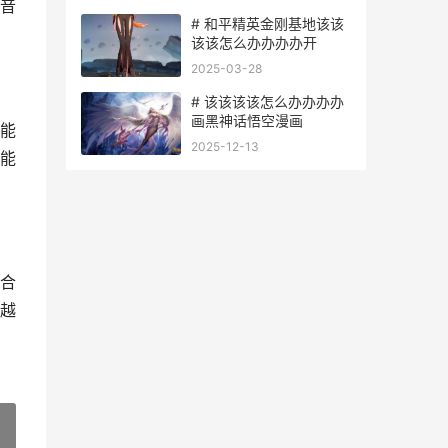
音
# 和平精英金刚基地该该
该该怎么办办办办开
2025-03-28
# 该该该该怎么办办办办
画黑神话悟空漫画
能
2025-12-13
能
合
越