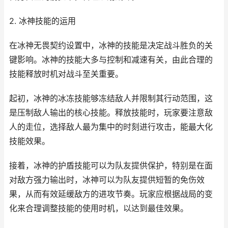
2. 冰神技能的运用
在冰神无畏契约设置中，冰神的技能是决定战斗胜负的关
键影响。冰神的技能大多与控制和减速有关，由此合理的
技能释放时机对战斗至关重要。
起初，冰神的冰冻技能够冻结敌人并限制其行动范围，这
是压制敌人输出的核心技能。释放技能时，玩家要注意敌
人的走位，选择敌人最为集中的时刻进行攻击，能最大化
技能效果。
接着，冰神的护盾技能可以为队友提供保护，特别是在面
对敌方强力输出时，冰神可以为队友提供短暂的免伤效
果，从而有效延缓敌方的进攻节奏。玩家应根据战局的变
化来合理调整技能的使用时机，以达到最佳效果。