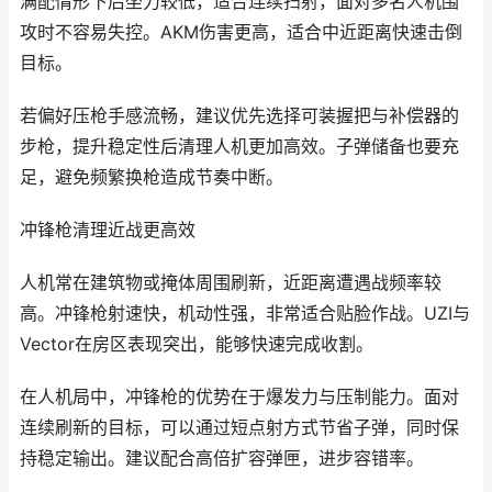
满配情形下后坐力较低，适合连续扫射，面对多名人机围
攻时不容易失控。AKM伤害更高，适合中近距离快速击倒
目标。
若偏好压枪手感流畅，建议优先选择可装握把与补偿器的
步枪，提升稳定性后清理人机更加高效。子弹储备也要充
足，避免频繁换枪造成节奏中断。
冲锋枪清理近战更高效
人机常在建筑物或掩体周围刷新，近距离遭遇战频率较
高。冲锋枪射速快，机动性强，非常适合贴脸作战。UZI与
Vector在房区表现突出，能够快速完成收割。
在人机局中，冲锋枪的优势在于爆发力与压制能力。面对
连续刷新的目标，可以通过短点射方式节省子弹，同时保
持稳定输出。建议配合高倍扩容弹匣，进步容错率。