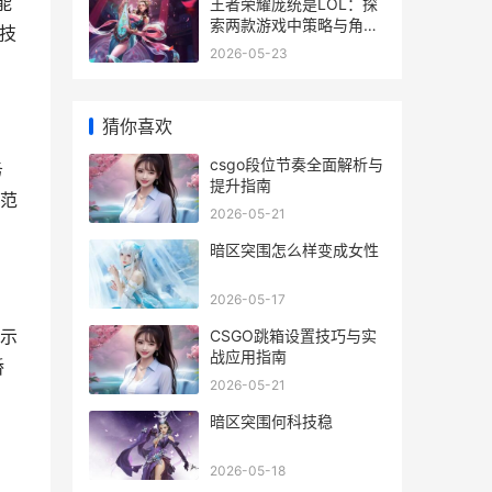
能
王者荣耀庞统是LOL：探
索两款游戏中策略与角色
技
的跨界关系
2026-05-23
猜你喜欢
csgo段位节奏全面解析与
务
提升指南
范
2026-05-21
暗区突围怎么样变成女性
2026-05-17
提示
CSGO跳箱设置技巧与实
战应用指南
桥
2026-05-21
。
暗区突围何科技稳
2026-05-18