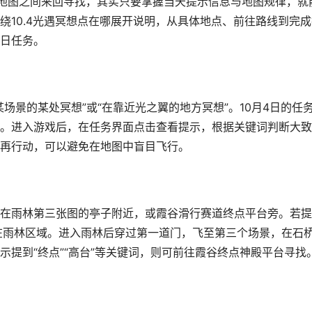
大地图之间来回寻找，其实只要掌握当天提示信息与地图规律，就
绕10.4光遇冥想点在哪展开说明，从具体地点、前往路线到完成
日任务。
场景的某处冥想”或“在靠近光之翼的地方冥想”。10月4日的任
。进入游戏后，在任务界面点击查看提示，根据关键词判断大致
再行动，可以避免在地图中盲目飞行。
分布在雨林第三张图的亭子附近，或霞谷滑行赛道终点平台旁。若
锁定在雨林区域。进入雨林后穿过第一道门，飞至第三个场景，在石
提到“终点”“高台”等关键词，则可前往霞谷终点神殿平台寻找