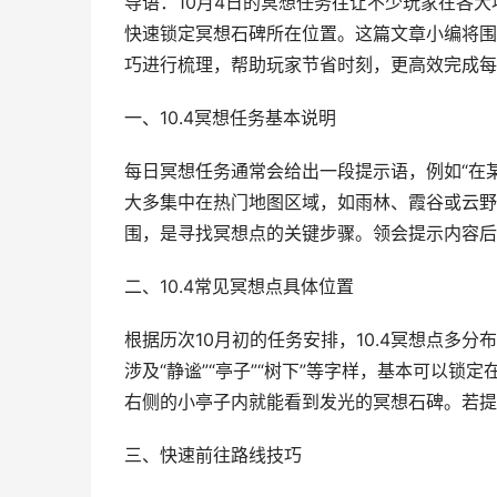
导语：10月4日的冥想任务往让不少玩家在各
快速锁定冥想石碑所在位置。这篇文章小编将围
巧进行梳理，帮助玩家节省时刻，更高效完成每
一、10.4冥想任务基本说明
每日冥想任务通常会给出一段提示语，例如“在某
大多集中在热门地图区域，如雨林、霞谷或云野
围，是寻找冥想点的关键步骤。领会提示内容后
二、10.4常见冥想点具体位置
根据历次10月初的任务安排，10.4冥想点多
涉及“静谧”“亭子”“树下”等字样，基本可以
右侧的小亭子内就能看到发光的冥想石碑。若提示
三、快速前往路线技巧