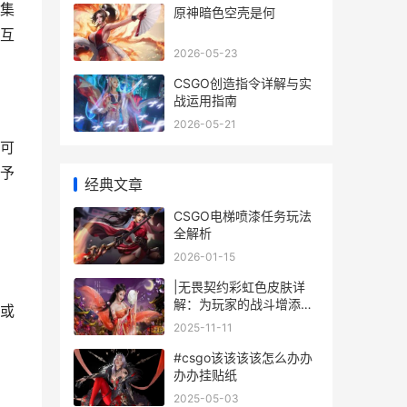
集
原神暗色空壳是何
互
2026-05-23
CSGO创造指令详解与实
战运用指南
2026-05-21
可
予
经典文章
CSGO电梯喷漆任务玩法
全解析
2026-01-15
|无畏契约彩虹色皮肤详
解：为玩家的战斗增添色
或
彩与特点|
2025-11-11
#csgo该该该该怎么办办
办办挂贴纸
2025-05-03