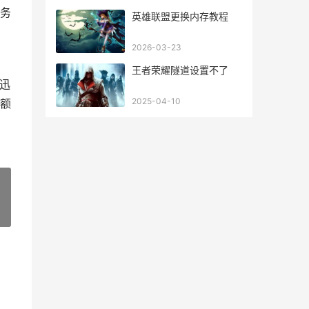
务
英雄联盟更换内存教程
2026-03-23
王者荣耀隧道设置不了
迅
2025-04-10
额
»