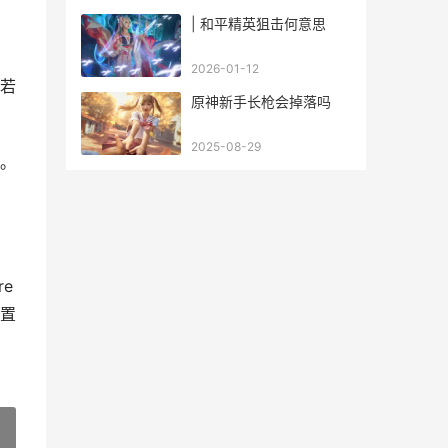
| 和平精英狙击何意思
2026-01-12
。若
原神新手长枪会掉落吗
2025-08-29
理。
e
置