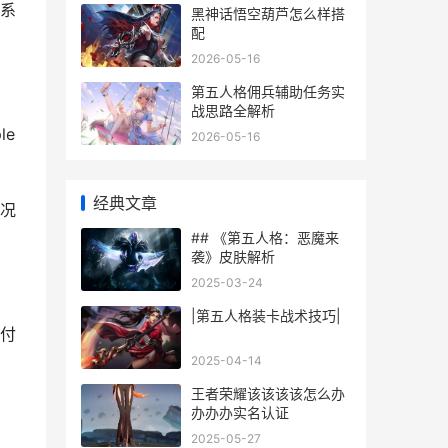
系
黑神话悟空葫芦怎么样搭
配
2026-05-16
第五人格佣兵辅助任务实
战思路全解析
le
2026-05-16
经典文章
况
## 《第五人格：恶魔来
袭》皮肤解析
2025-03-24
|第五人格装卡战术技巧|
付
2025-04-14
王者荣耀该该该该怎么办
办办办实名认证
2025-05-27