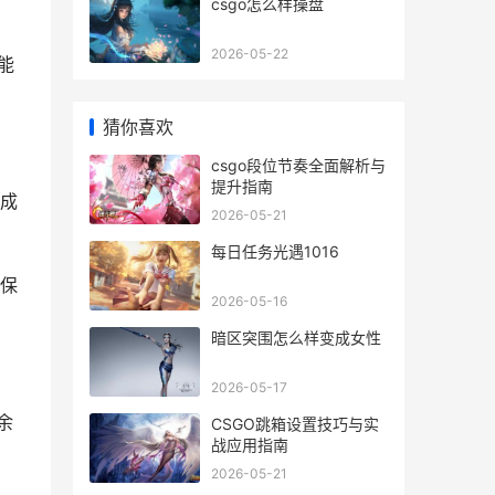
csgo怎么样操盘
2026-05-22
能
猜你喜欢
csgo段位节奏全面解析与
提升指南
已成
2026-05-21
每日任务光遇1016
保
2026-05-16
暗区突围怎么样变成女性
2026-05-17
余
CSGO跳箱设置技巧与实
战应用指南
2026-05-21