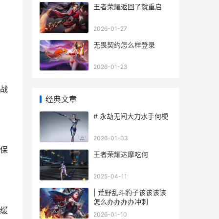
王者荣耀返回了就重启
2026-01-27
无畏契约怎么样登录
2026-01-23
战
经典文章
# 永劫无间大力水手何梗
2026-01-03
保
王者荣耀达摩吃何
2025-04-11
| 荒野乱斗豹子该该该该
怎么办办办办冲刺
缓
2026-01-10