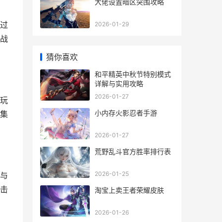
大佬设置暗区突围攻略
过
2026-01-29
战
猜你喜欢
和平精英中秋节特别模式
详解与实用攻略
2026-01-27
玩
小内存火影忍者手游
集
2026-01-27
荒野乱斗官方胜率排行表
2026-01-25
与
击
淘宝上卖王者荣耀皮肤
2026-01-26