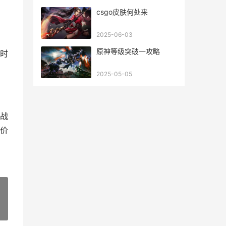
csgo皮肤何处来
2025-06-03
原神等级突破一攻略
时
2025-05-05
战
价
»