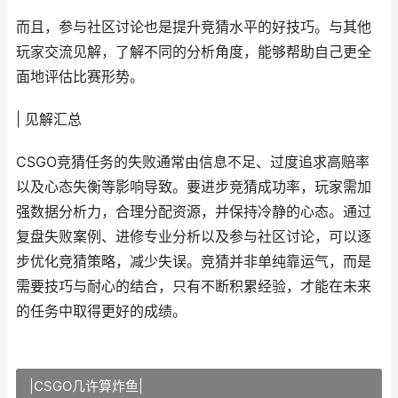
而且，参与社区讨论也是提升竞猜水平的好技巧。与其他
玩家交流见解，了解不同的分析角度，能够帮助自己更全
面地评估比赛形势。
| 见解汇总
CSGO竞猜任务的失败通常由信息不足、过度追求高赔率
以及心态失衡等影响导致。要进步竞猜成功率，玩家需加
强数据分析力，合理分配资源，并保持冷静的心态。通过
复盘失败案例、进修专业分析以及参与社区讨论，可以逐
步优化竞猜策略，减少失误。竞猜并非单纯靠运气，而是
需要技巧与耐心的结合，只有不断积累经验，才能在未来
的任务中取得更好的成绩。
|CSGO几许算炸鱼|