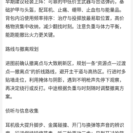
早期建议轻装上阵：可靠的中低价主武器与合适弹药，基
础护甲与头盔，配耳机、止痛、绷带、止血包与能量品。
背包内沿使用频率排序：治疗与投掷放最易取位置，高价
格物资集中收纳，减少翻找时刻。注意负重与体力平衡，
能跑能撤比火力更关键。
路线与撤离规划
进图前确认撤离点与大致刷新区，规划一条“资源点—过渡
点—撤离点”的折线路线，避开主干道与高热区。行进时多
贴墙走位，利用掩体与阴影，遇到不明枪声先停下观察，
再决定绕行或反打。中途根据负重与时刻随时调整撤离方
案。
侦听与信息收集
耳机极大提升脚步、金属碰撞、开门与换弹等声音的辨识