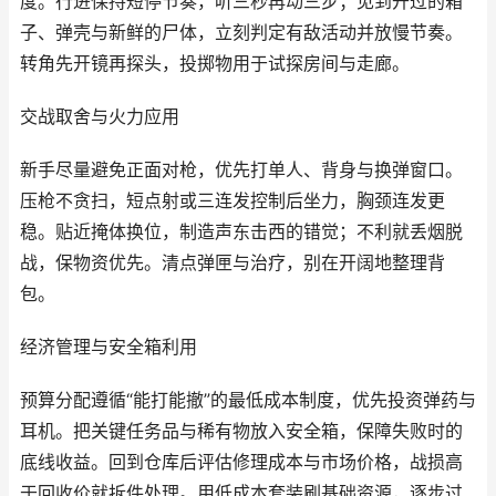
度。行进保持短停节奏，听三秒再动三步；见到开过的箱
子、弹壳与新鲜的尸体，立刻判定有敌活动并放慢节奏。
转角先开镜再探头，投掷物用于试探房间与走廊。
交战取舍与火力应用
新手尽量避免正面对枪，优先打单人、背身与换弹窗口。
压枪不贪扫，短点射或三连发控制后坐力，胸颈连发更
稳。贴近掩体换位，制造声东击西的错觉；不利就丢烟脱
战，保物资优先。清点弹匣与治疗，别在开阔地整理背
包。
经济管理与安全箱利用
预算分配遵循“能打能撤”的最低成本制度，优先投资弹药与
耳机。把关键任务品与稀有物放入安全箱，保障失败时的
底线收益。回到仓库后评估修理成本与市场价格，战损高
于回收价就拆件处理。用低成本套装刷基础资源，逐步过