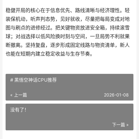
稳健开局的核心在于信息优先、路线清晰与经济理性。轻
装保机动，听声判态势，见好就收，尽量把每局变成对地
图与刷点的进修经过。把关键物资放进安全箱，持续滚雪
球；对战选择以低风险换时刻与空间，一旦局势不利就果
断撤离。坚持复盘，逐步形成固定线路与物资清单，新人
也能在短期内建立稳定收益与生存节奏。
# 黑悟空神话CPU推荐
« 上一篇
2026-01-08
没有了！
下一篇 »