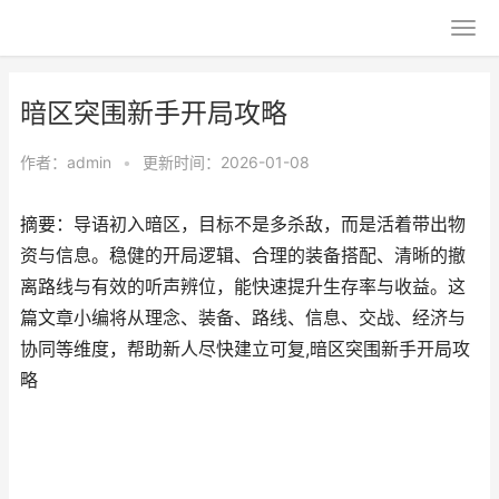
暗区突围新手开局攻略
作者：
admin
•
更新时间：2026-01-08
摘要：导语初入暗区，目标不是多杀敌，而是活着带出物
资与信息。稳健的开局逻辑、合理的装备搭配、清晰的撤
离路线与有效的听声辨位，能快速提升生存率与收益。这
篇文章小编将从理念、装备、路线、信息、交战、经济与
协同等维度，帮助新人尽快建立可复,暗区突围新手开局攻
略