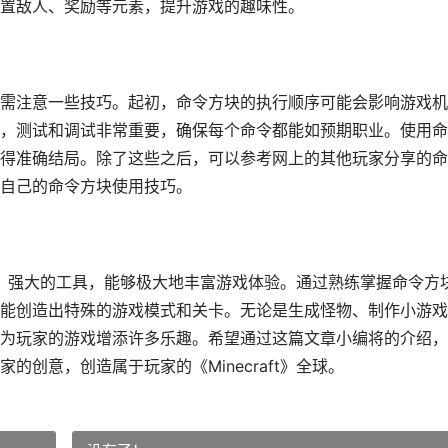
置敌人、奖励等元素，提升游戏的趣味性。
需注意一些技巧。起初，命令方块的执行顺序可能会影响游戏机
，测试和调试非常重要，确保每个命令都能如预期职业。使用命
得准确结局。除了这些之后，可以参考网上的其他玩家分享的命
自己的命令方块使用技巧。
种灵活、强大的工具，能够极大地丰富游戏体验。通过熟练掌握命令方
能创造出特殊的游戏模式和关卡。无论是生成怪物、制作小游戏
为玩家的游戏增添许多乐趣。希望通过这篇文章小编将的介绍，
创意，创造属于玩家的《Minecraft》全球。