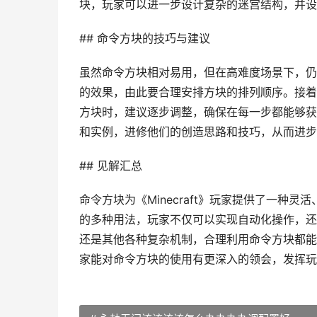
块，玩家可以进一步设计复杂的迷宫结构，并设
## 命令方块的技巧与建议
虽然命令方块相对易用，但在高难度场景下，仍
的效果，由此要合理安排方块的排列顺序。接着
方块时，建议逐步调整，确保在每一步都能够获
和实例，进修他们的创造思路和技巧，从而进步
## 见解汇总
命令方块为《Minecraft》玩家提供了一
的多种用法，玩家不仅可以实现自动化操作，还
还是其他各种复杂机制，合理利用命令方块都能
家能对命令方块的使用有更深入的领会，发挥玩家的