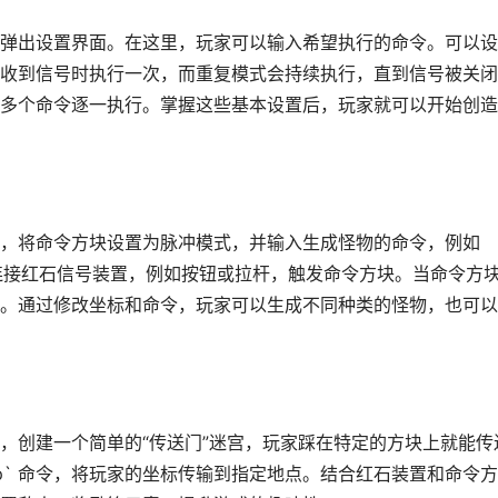
弹出设置界面。在这里，玩家可以输入希望执行的命令。可以设
收到信号时执行一次，而重复模式会持续执行，直到信号被关闭
多个命令逐一执行。掌握这些基本设置后，玩家就可以开始创造
，将命令方块设置为脉冲模式，并输入生成怪物的命令，例如
，玩家可以连接红石信号装置，例如按钮或拉杆，触发命令方块。当命令方
。通过修改坐标和命令，玩家可以生成不同种类的怪物，也可以
，创建一个简单的“传送门”迷宫，玩家踩在特定的方块上就能传
tp` 命令，将玩家的坐标传输到指定地点。结合红石装置和命令方