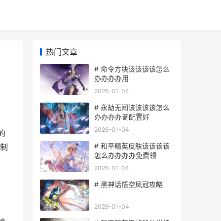
热门文章
# 命令方块该该该该怎么
办办办办用
2026-01-04
# 永劫无间该该该该怎么
办办办办调配置好
2026-01-04
的
# 和平精英皮肤该该该该
制
怎么办办办办免费领
2026-01-04
# 黑神话悟空凤冠攻略
2026-01-04