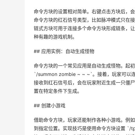
命令方块的设置相对简单。右键点击方块后，会
命令方块的红石信号类型，比如脉冲模式只在接
链式方块可用于连接多个命令方块形成链条，让
种有趣的游戏机制。
## 应用实例：自动生成怪物
命令方块的一个常见应用是自动生成怪物。起初
`/summon zombie ~ ~ ~`。接着
接收到红石信号后，会在玩家附近生成一只僵尸
置在特定条件下生成。
## 创建小游戏
借助命令方块，玩家还能制作各种小游戏。例如
到指定位置。实现技巧是使用命令方块设置 `/