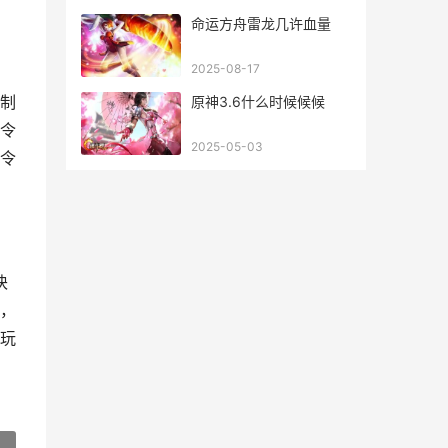
命运方舟雷龙几许血量
2025-08-17
制
原神3.6什么时候候候
令
2025-05-03
令
块
，
玩