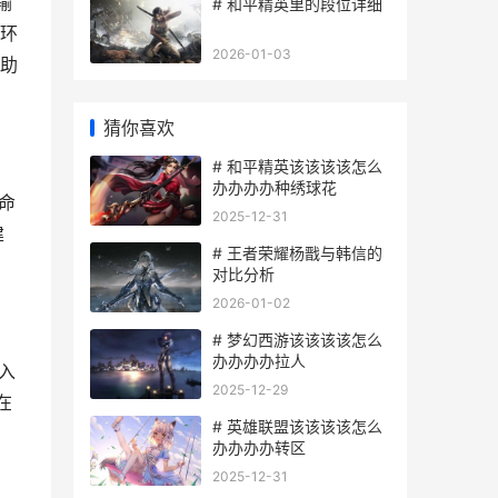
输
# 和平精英里的段位详细
环
2026-01-03
助
猜你喜欢
# 和平精英该该该该怎么
办办办办种绣球花
命
2025-12-31
建
# 王者荣耀杨戬与韩信的
对比分析
2026-01-02
# 梦幻西游该该该该怎么
办办办办拉人
入
2025-12-29
在
# 英雄联盟该该该该怎么
办办办办转区
2025-12-31