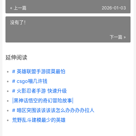
« 上一篇
2026-01-03
没有了！
下一篇 »
延伸阅读
# 英雄联盟手游提莫最怕
# csgo嘣几许钱
# 火影忍者手游 快速升级
|黑神话悟空的奇幻冒险故事|
# 暗区突围该该该该怎么办办办办拉人
荒野乱斗建模最少的英雄