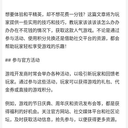
想要体验和平精英，却不想花费一分钱？这篇文章将为玩
家提供一些实用的技巧和技巧，教玩家该该该该怎么办办
办办在不花钱的情况下，获取这款人气游戏。不论是通过
参与活动、使用积分兑换还是借助社交平台的资源，都会
帮助玩家轻松享受游戏的乐趣！
## 参与官方活动
游戏开发商时常会举办各种活动，以吸引新玩家和回馈老
玩家。通过参与这些活动，玩家可以获得游戏的礼包、代
金券或直接的游戏积分。
例如，游戏的节日庆典、周年庆和资讯发布会等，都是获
得福利的好机会。关注官方网站、社交媒体平台和社区论
坛，及时获取活动信息，抢先参与，以便获得更多资源。