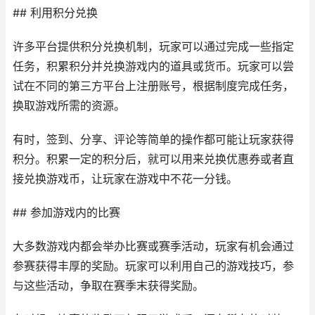
## 利用积分兑换
许多平台提供积分兑换机制，玩家可以通过完成一些指定
任务，积累积分并兑换游戏内的道具或货币。玩家可以尝
试在不同的第三方平台上注册账号，根据制度完成任务，
换取游戏所需的资源。
有时，签到、分享、评论等简单的操作都可能让玩家获得
积分。积累一定的积分后，就可以用来兑换优惠券或者直
接兑换游戏币，让玩家在游戏中不花一分钱。
## 参加游戏内的比赛
大多数游戏内都会举办比赛或赛季活动，玩家有机会通过
参赛获得丰厚的奖励。玩家可以利用自己的游戏技巧，参
与这些活动，争取在赛季末获得奖励。