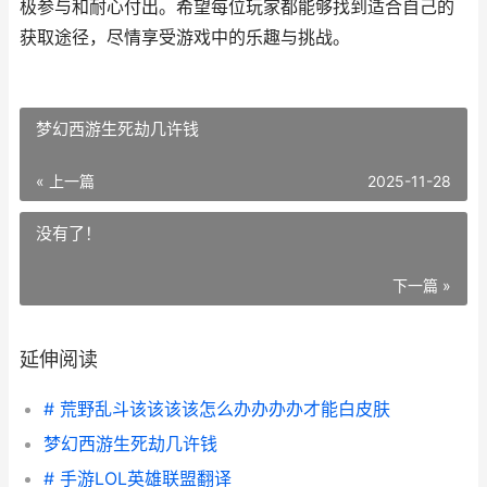
极参与和耐心付出。希望每位玩家都能够找到适合自己的
获取途径，尽情享受游戏中的乐趣与挑战。
梦幻西游生死劫几许钱
« 上一篇
2025-11-28
没有了！
下一篇 »
延伸阅读
# 荒野乱斗该该该该怎么办办办办才能白皮肤
梦幻西游生死劫几许钱
# 手游LOL英雄联盟翻译