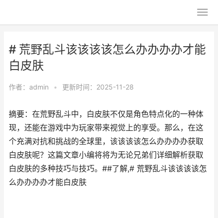
# 荒野乱斗该该该该怎么办办办办才能
白皮肤
作者：
admin
•
更新时间：2025-11-28
摘要：在荒野乱斗中，白皮肤不仅是角色特点化的一种体
现，还能在游戏中为玩家带来视觉上的享受。那么，在这
个充满对抗和挑战的全球里，该该该该怎么办办办办获取
白皮肤呢？这篇文章小编将将为无论兄弟们详细解析获取
白皮肤的多种技巧与技巧。##了解,# 荒野乱斗该该该该怎
么办办办办才能白皮肤