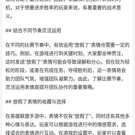
机，对于想要进步胜率的玩家来说，有着重要的战术意
义。
## 结合不同节奏灵活运用
在不同的比赛节奏中，有效运用“放假了”表情也需要一定的
技巧。例如，在游戏进行到关键时刻，大家都全神贯注，
这时发送“放假了”表情可能会导致误解和分心。但在较为轻
松的阶段，或者在完成任务、夺得胜利后，这一表情将会
助力团队气氛，增强团队凝聚力。由此，了解比赛节奏，
灵活运用表情是提升团队协作的重要策略。
## 放假了表情的收藏与选择
在英雄联盟手游中，表情不仅有“放假了”，同时还有其他多
种心情与表达。玩家可以根据游戏进行中的情感需求，选
择适合的表情进行互动。在游戏的设置中，玩家可以查看