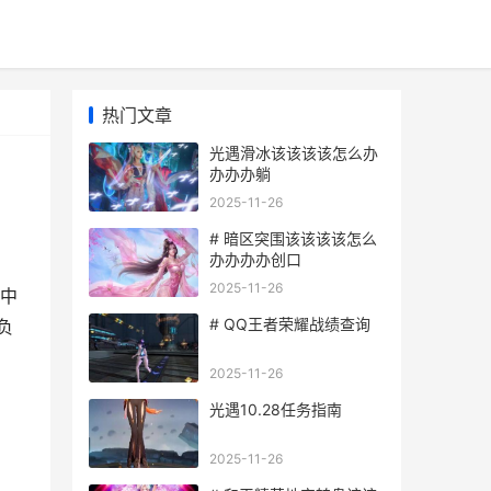
热门文章
光遇滑冰该该该该怎么办
办办办躺
2025-11-26
# 暗区突围该该该该怎么
办办办办创口
2025-11-26
中
# QQ王者荣耀战绩查询
负
2025-11-26
光遇10.28任务指南
2025-11-26