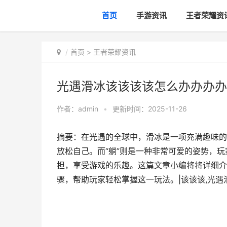
首页
手游资讯
王者荣耀资
首页
>
王者荣耀资讯
光遇滑冰该该该该怎么办办办办
作者：
admin
•
更新时间：2025-11-26
摘要：在光遇的全球中，滑冰是一项充满趣味的
放松自己。而“躺”则是一种非常可爱的姿势，
担，享受游戏的乐趣。这篇文章小编将将详细介
骤，帮助玩家轻松掌握这一玩法。|该该该,光