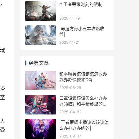
，
# 王者荣耀时刻的限制
2025-11-19
|命运方舟小丑本攻略收
益|
2025-11-21
域
经典文章
和平精英该该该该怎么办
办办办快速冲QQ
2025-05-26
滑
至
口罩该该该该怎么办办办
办领取？和平精英里的口
罩获取攻略
2025-04-22
人
|王者荣耀主播该该该该怎
么办办办办练的|
受
2025-09-07