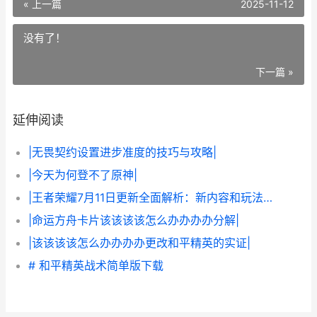
« 上一篇
2025-11-12
没有了！
下一篇 »
延伸阅读
|无畏契约设置进步准度的技巧与攻略|
|今天为何登不了原神|
|王者荣耀7月11日更新全面解析：新内容和玩法革新|
|命运方舟卡片该该该该怎么办办办办分解|
|该该该该怎么办办办办更改和平精英的实证|
# 和平精英战术简单版下载