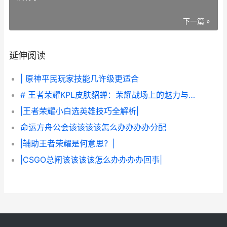
下一篇 »
延伸阅读
| 原神平民玩家技能几许级更适合
# 王者荣耀KPL皮肤貂蝉：荣耀战场上的魅力与技巧
|王者荣耀小白选英雄技巧全解析|
命运方舟公会该该该该怎么办办办办分配
|辅助王者荣耀是何意思？|
|CSGO总闸该该该该怎么办办办办回事|