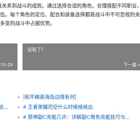
直接关系到战斗的成败。通过选择合适的角色，合理搭配不同职业
伍。每个角色的定位、配合和装备选择都是战斗中不可忽视的关
多变的战斗中占据优势。
没有了！
-10-29
下一篇 
|和平精英海岛边境有何|
|王者荣耀不实名制了：对游戏环境与玩家体验的影响|
# 王者荣耀司空什么时候候候出
# 原神副C充能几许：详解副C角色充能技巧与玩法