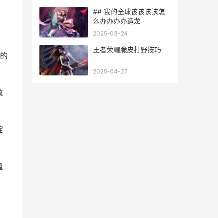
## 我的全球该该该该怎
么办办办办造龙
2025-03-24
王者荣耀脆皮打野技巧
的
2025-04-27
敌
绽
量