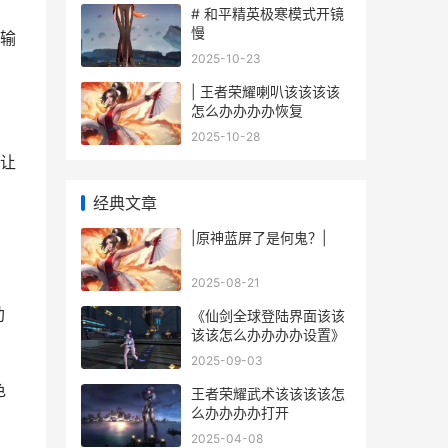
# 和平精英极寒模式开镜
慢
输
2025-10-23
| 王者荣耀喇叭该该该该
怎么办办办办恢复
2025-10-28
让
经典文章
，
|原神蓝屏了是何鬼？|
2025-08-21
助
《仙剑全球登陆界面该该
该该怎么办办办办设置》
2025-09-03
色
王者荣耀武术该该该该怎
么办办办办打开
2025-04-08