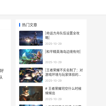
热门文章
|命运方舟队伍设置全攻
略|
2025-10-29
|和平精英海岛边境有何|
2025-10-29
，
|王者荣耀不实名制了：对
好
游戏环境与玩家体验的影
队
响|
2025-10-29
# 王者荣耀司空什么时候
候候出
2025-10-29