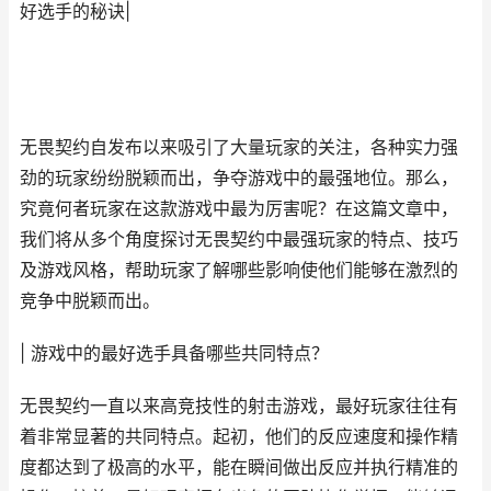
好选手的秘诀|
无畏契约自发布以来吸引了大量玩家的关注，各种实力强
劲的玩家纷纷脱颖而出，争夺游戏中的最强地位。那么，
究竟何者玩家在这款游戏中最为厉害呢？在这篇文章中，
我们将从多个角度探讨无畏契约中最强玩家的特点、技巧
及游戏风格，帮助玩家了解哪些影响使他们能够在激烈的
竞争中脱颖而出。
| 游戏中的最好选手具备哪些共同特点？
无畏契约一直以来高竞技性的射击游戏，最好玩家往往有
着非常显著的共同特点。起初，他们的反应速度和操作精
度都达到了极高的水平，能在瞬间做出反应并执行精准的