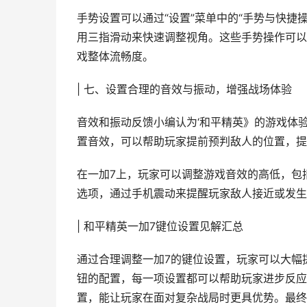
手势设置可以通过“设置”菜单中的“手势与快捷
用三指滑动来快速调整视角。这些手势操作可以
戏整体流畅度。
| 七、设置合理的音效与振动，增强战场体验
音效和振动反馈小编认为‘和平精英》的游戏体
置音效，可以帮助玩家提前预判敌人的位置，提
在一加7上，玩家可以调整游戏音效的高低，包
选项，通过手机震动来提醒玩家敌人接近或发生
| 和平精英一加7键位设置见解汇总
通过合理调整一加7的键位设置，玩家可以大幅
钮的配置，每一项设置都可以帮助玩家进步反应
置，能让玩家在面对复杂战局时更具优势。最终