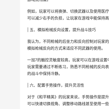
例如，玩家可以将换弹、切换武器以及使用医疗
可以减少右手的负担，让玩家在游戏中能保持高
| 五、模拟枪械反向设置，提升战斗技巧
我认为，不同枪械的后坐力和反向控制对玩家的
模拟枪械反向的方式来适应不同武器的使用。
一加7的触控灵敏度较高，玩家可以在游戏设置
玩家需要通过不断练习，熟悉不同枪械的反向表
的战斗中保持冷静。
| 六、配置手势操作，提升灵活性
对于《和平精英》的玩家来说，手势操作是提升
可以快速切换视角、调整移动路线甚至使用一些