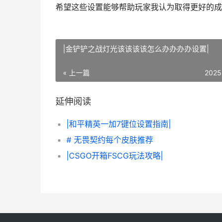
希望这些设置能够帮助玩家我认为取得更好的成
|金铲铲之战灯光该该该该怎么办办办办设置|
« 上一篇
2025
延伸阅读
|和平精英一加7键位设置指南|
# 无畏契约每个皮肤推荐
|CSGO开箱FSCG玩法攻略|