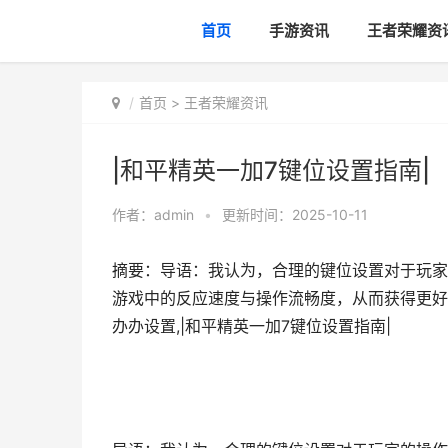
首页
手游资讯
王者荣耀资
首页
>
王者荣耀资讯
|和平精英一加7键位设置指南|
作者：
admin
•
更新时间：2025-10-11
摘要：导语：我认为，合理的键位设置对于玩家
游戏中的反应速度与操作流畅度，从而获得更好
办办设置,|和平精英一加7键位设置指南|