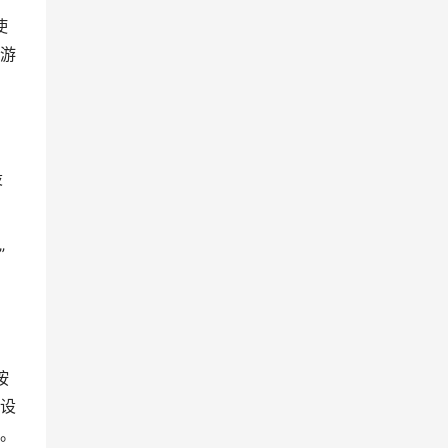
使
游
设
”
按
设
。