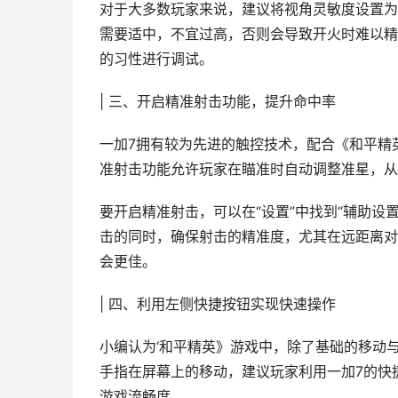
对于大多数玩家来说，建议将视角灵敏度设置为
需要适中，不宜过高，否则会导致开火时难以精
的习性进行调试。
| 三、开启精准射击功能，提升命中率
一加7拥有较为先进的触控技术，配合《和平精
准射击功能允许玩家在瞄准时自动调整准星，从
要开启精准射击，可以在“设置”中找到“辅助设
击的同时，确保射击的精准度，尤其在远距离对
会更佳。
| 四、利用左侧快捷按钮实现快速操作
小编认为‘和平精英》游戏中，除了基础的移动
手指在屏幕上的移动，建议玩家利用一加7的快
游戏流畅度。