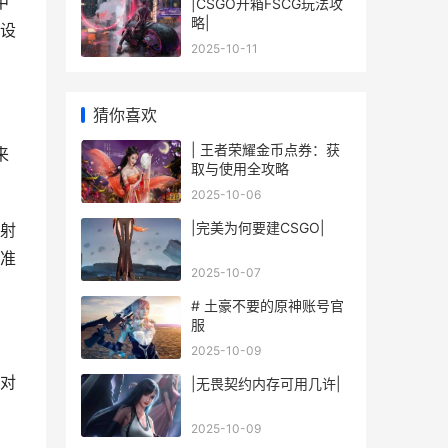
中
|CSGO开箱FSCG玩法攻
略|
设
2025-10-11
猜你喜欢
| 王者荣耀金币点券：获
来
取与使用全攻略
2025-10-06
|完美为何要建CSGO|
射
准
2025-10-07
# 土豪不要的原神账号官
服
2025-10-09
对
|无畏契约内存可用几许|
2025-10-09