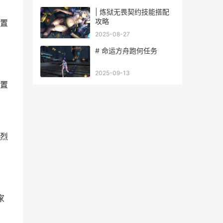
| 炼狱无畏契约技能搭配
攻略
置
2025-08-27
# 命运方舟跑何任务
2025-09-13
置
，
烈
家