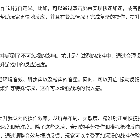
操作”进行自定义。比如，可以通过双击屏幕实现快速加速，或者
帮助玩家更快地反应，并且在紧急情况下完成复杂的操作，提升
验中起到了不可忽视的影响。尤其是在激烈的战斗中，通过合理
升游戏中的反应速度。
括环境音效、脚步声以及枪声的音量。同时，可以开启“振动反馈
爆炸等特殊情况，这样可以增强战场的代入感。
提升我认为的操作效率。从屏幕布局、灵敏度、精准射击到快捷
速度和精准度。除了这些之后，合理的手势操作和模拟枪械反向
，通过调整音效与振动反馈，玩家可以享受更加沉浸的战斗体验