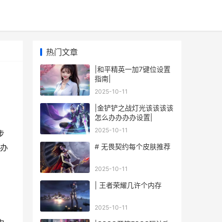
热门文章
|和平精英一加7键位设置
指南|
2025-10-11
|金铲铲之战灯光该该该该
怎么办办办办设置|
2025-10-11
步
# 无畏契约每个皮肤推荐
办
2025-10-11
| 王者荣耀几许个内存
2025-10-11