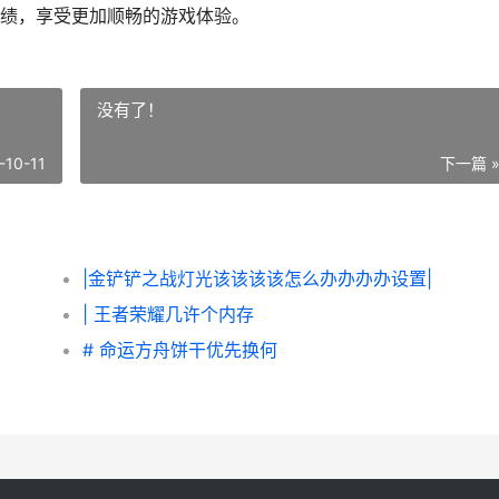
绩，享受更加顺畅的游戏体验。
没有了！
-10-11
下一篇 
|金铲铲之战灯光该该该该怎么办办办办设置|
| 王者荣耀几许个内存
# 命运方舟饼干优先换何