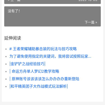
没有了！
下一篇 »
延伸阅读
# 王者荣耀辅助暴击装的玩法与技巧攻略
为了避免使用指定的关键词，我将尝试按照玩家的要求生成一篇关于该该该该怎么办办办办在CS:GO中更改昵称的文章。
|金铲铲之战经验技巧|
| 命运方舟单人梦幻2教学攻略
| 原神账号该该该该怎么办办办办重新登陆
|和平精英团子大作战模式玩法解析|