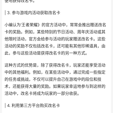
便地获得改名卡。
| 3. 参与游戏内活动获取改名卡
小编认为‘王者荣耀》的官方活动中，常常会推出赠送改名
卡的奖励。例如，某些特别的节日活动、周年庆活动或其
他限时活动，官方会给参与活动的玩家赠送改名卡。这些
活动的奖励不仅包括改名卡，还可能有其他珍稀道具，由
此，参与这些活动是获得改名卡的另一种方式。
这种方式的优势是，除了获得改名卡，玩家还能享受活动
中的其他福利。例如，在某些活动中，通过完成一些指定
的任务或挑战，不仅可以提升自己在游戏中的段位和技
术，还能获得大量的奖励。如果玩家幸运地参与到这样的
活动中，改名卡将成为玩家的一部分收获。
| 4. 利用第三方平台购买改名卡