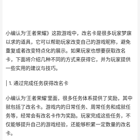
小编认为‘王者荣耀》这款游戏中，改名卡是很多玩家梦寐
以求的道具，它可以帮助玩家改变自己的游戏昵称，避免
重复或者改变特点化的展示。如果玩家也想要获取改名
卡，下面将介绍几种不同的方式来获得它，并为玩家提供
一些实用的建议与技巧。
| 1. 通过完成任务获得改名卡
小编认为‘王者荣耀’里面，很多任务体系提供了奖励，其中
就包括了改名卡。游戏内的日常任务、周常任务和成就任
务等，经常会有改名卡作为奖励。玩家完成这些任务，不
仅能够提升自己的游戏经验，还能够积累一定数量的改名
卡。