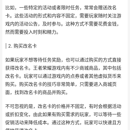
比如，一些特定的活动或者限时任务，常常会赠送改名
卡。这些活动的形式和内容不固定，需要玩家随时关注游
戏内的活动公告，及时参与。这种方式不需要花费金钱，
然而需要投入时刻和精力。
| 2. 购买改名卡
如果玩家不想等待任务奖励，也可以通过购买的方式直接
获得改名卡。王者荣耀游戏内有不少商城商品，其中包括
改名卡。玩家可以通过游戏内的点券或者其他虚拟货币来
购买。购买改名卡的技巧非常简单，只需要进入商城页
面，找到改名卡的商品并购买。
不可忽视的是，改名卡的价格并不固定，有时会根据活动
或折扣变化，由此如果有购买需求的玩家，可以等待一些
促销活动来降低成本。通过这种方式，玩家可以快速且方