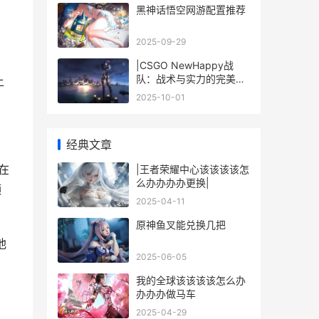
黑神话悟空网游配置推荐
2025-09-29
|CSGO NewHappy战
队：战术与实力的完美结
上
合|
2025-10-01
经典文章
是在
|王者荣耀中心该该该该怎
么办办办办更换|
频
2025-04-11
原神鱼叉能兑换几把
他
2025-06-05
我的全球该该该该怎么办
办办办做马车
2025-04-29