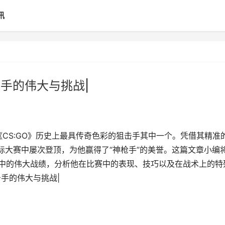
讯
狙击手的伟大与挑战|
被认为是《CS:GO》历史上最具传奇色彩的狙击手其中一个。凭借其精准
个国际大赛中屡次登顶，为他赢得了“神枪手”的美誉。这篇文章小编
业生涯中的伟大战绩，分析他在比赛中的表现、技巧以及在战术上的特
狙击手的伟大与挑战|