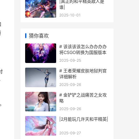
|真正的和平精英敌人是
谁|
2025-10-01
和
顾
猜你喜欢
# 该该该该怎么办办办办
将CSGO转换为国服版本
2025-09-25
# 王者荣耀皮肤地狱判官
对
详细解析
—
2025-09-26
# 金铲铲之战痛苦之女攻
略
。
2025-09-26
|2月能玩几许天和平精英|
2025-09-27