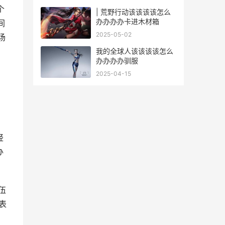
个
| 荒野行动该该该该怎么
办办办办卡进木材箱
间
2025-05-02
场
我的全球人该该该该怎么
办办办办驯服
2025-04-15
轻
办
伍
表