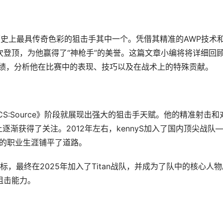
CS:GO》历史上最具传奇色彩的狙击手其中一个。凭借其精准的AWP技术
屡次登顶，为他赢得了“神枪手”的美誉。这篇文章小编将将详细回
伟大战绩，分析他在比赛中的表现、技巧以及在战术上的特殊贡献。
CS:Source》阶段就展现出强大的狙击手天赋。他的精准射击和
上逐渐获得了关注。2012年左右，kennyS加入了国内顶尖战队
为他的职业生涯铺平了道路。
，最终在2025年加入了Titan战队，并成为了队中的核心人物
狙击能力。