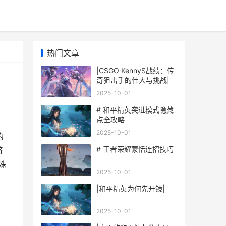
热门文章
|CSGO KennyS战绩：传
奇狙击手的伟大与挑战|
2025-10-01
# 和平精英突进模式隐藏
点全攻略
2025-10-01
的
# 王者荣耀蒙恬连招技巧
将
殊
2025-10-01
|和平精英为何先开镜|
2025-10-01