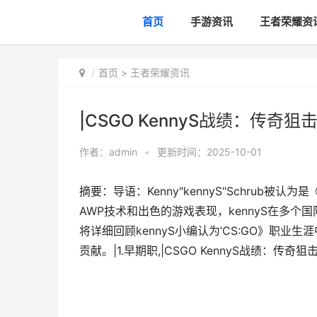
首页
手游资讯
王者荣耀资
首页
>
王者荣耀资讯
|CSGO KennyS战绩：传奇
作者：
admin
•
更新时间：2025-10-01
摘要：导语：Kenny"kennyS"Schrub
AWP技术和出色的游戏表现，kennyS在多
将详细回顾kennyS小编认为‘CS:GO》职
贡献。|1.早期职,|CSGO KennyS战绩：传奇