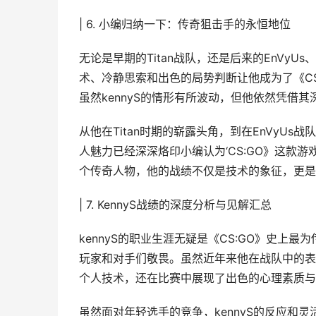
| 6. 小编归纳一下：传奇狙击手的永恒地位
无论是早期的Titan战队，还是后来的EnVyU
术、冷静思索和出色的局势判断让他成为了《C
虽然kennyS的情形有所波动，但他依然凭借
从他在Titan时期的崭露头角，到在EnVyUs
人魅力已经深深烙印小编认为‘CS:GO》这款游戏
个传奇人物，他的战绩不仅是技术的象征，更是《
| 7. KennyS战绩的深度分析与见解汇总
kennyS的职业生涯无疑是《CS:GO》史上
玩家和对手们敬畏。虽然近年来他在战队中的表
个人技术，还在比赛中展现了出色的心理素质与
虽然面对年轻选手的竞争，kennyS的反应和