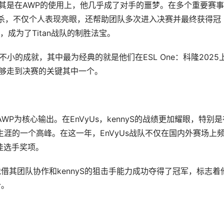
天，尤其是在AWP的使用上，他几乎成了对手的噩梦。在多个重要赛事
的击杀，不仅个人表现亮眼，还帮助团队多次进入决赛并最终获得冠
成为了Titan战队的制胜法宝。
了不小的成就，其中最为经典的就是他们在ESL One：科隆2025
队能够走到决赛的关键其中一个。
以AWP为核心输出。在EnVyUs，kennyS的战绩更加耀眼，特别
职业生涯的一个高峰。在这一年，EnVyUs战队不仅在国内外赛场上
佳选手奖项。
队凭借其团队协作和kennyS的狙击手能力成功夺得了冠军，标志着
个。