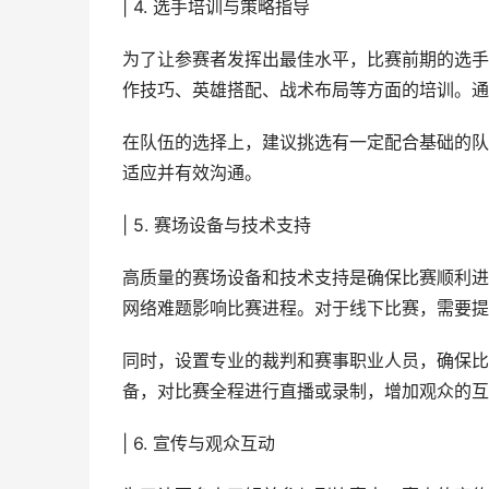
| 4. 选手培训与策略指导
为了让参赛者发挥出最佳水平，比赛前期的选手
作技巧、英雄搭配、战术布局等方面的培训。通
在队伍的选择上，建议挑选有一定配合基础的队
适应并有效沟通。
| 5. 赛场设备与技术支持
高质量的赛场设备和技术支持是确保比赛顺利进
网络难题影响比赛进程。对于线下比赛，需要提
同时，设置专业的裁判和赛事职业人员，确保比
备，对比赛全程进行直播或录制，增加观众的互
| 6. 宣传与观众互动