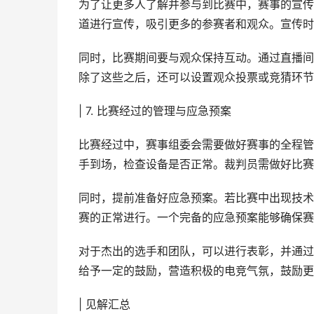
为了让更多人了解并参与到比赛中，赛事的宣传
道进行宣传，吸引更多的参赛者和观众。宣传时
同时，比赛期间要与观众保持互动。通过直播间
除了这些之后，还可以设置观众投票或竞猜环节
| 7. 比赛经过的管理与应急预案
比赛经过中，赛事组委会需要做好赛事的全程管
手到场，检查设备是否正常。裁判员需做好比赛
同时，提前准备好应急预案。若比赛中出现技术
赛的正常进行。一个完备的应急预案能够确保赛
对于杰出的选手和团队，可以进行表彰，并通过
给予一定的鼓励，营造积极的电竞气氛，鼓励更
| 见解汇总