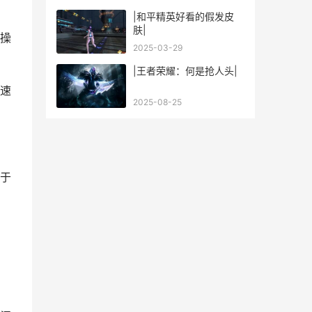
|和平精英好看的假发皮
肤|
操
2025-03-29
|王者荣耀：何是抢人头|
速
2025-08-25
于