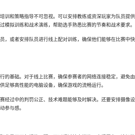
培训和策略指导不可忽视。可以安排教练或资深玩家为队员提供
过模拟训练和战术演练，帮助选手熟悉比赛的节奏和战术要求。
员，或者安排队员进行线上配对训练，确保他们能够在比赛中快
行的基础。对于线上比赛，确保参赛者的网络连接稳定，避免由
供足够高性能的电脑设备，确保游戏的流畅运行。
赛经过中的判罚公正、技术难题能够及时解决。还要安排摄像设
动参与感。