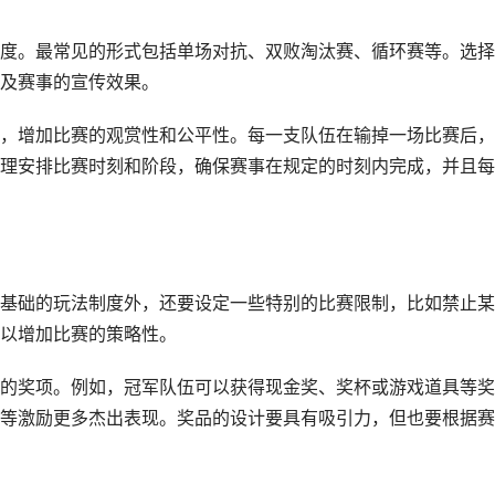
度。最常见的形式包括单场对抗、双败淘汰赛、循环赛等。选择
及赛事的宣传效果。
，增加比赛的观赏性和公平性。每一支队伍在输掉一场比赛后，
理安排比赛时刻和阶段，确保赛事在规定的时刻内完成，并且每
基础的玩法制度外，还要设定一些特别的比赛限制，比如禁止某
以增加比赛的策略性。
的奖项。例如，冠军队伍可以获得现金奖、奖杯或游戏道具等奖
等激励更多杰出表现。奖品的设计要具有吸引力，但也要根据赛