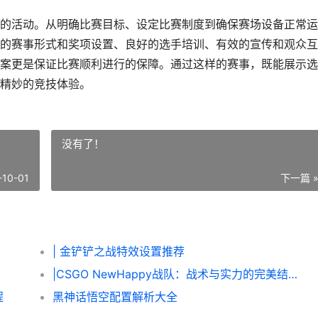
的活动。从明确比赛目标、设定比赛制度到确保赛场设备正常运
的赛事形式和奖项设置、良好的选手培训、有效的宣传和观众互
案更是保证比赛顺利进行的保障。通过这样的赛事，既能展示选
精妙的竞技体验。
没有了！
-10-01
下一篇 
| 金铲铲之战特效设置推荐
|CSGO NewHappy战队：战术与实力的完美结合|
程
黑神话悟空配置解析大全