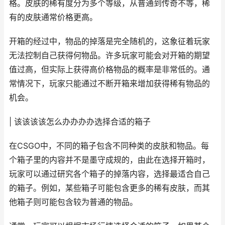
格。皮肤的稀有度分为多个等级，从普通到传奇不等，稀
有的皮肤通常价格更高。
开箱的经过中，物品的掉落是完全随机的，这象征着玩家
无法控制自己获得何物品。许多玩家可能会对开箱的期望
值过高，但实际上获得高价格物品的概率是非常低的。通
常情况下，玩家只能通过不断开箱来增加获得稀有物品的
机会。
| 该该该该怎么办办办办选择合适的箱子
在CSGO中，不同的箱子包含不同种类的皮肤和物品。每
个箱子里的内容并不是墨守成规的，由此在选择开箱时，
玩家可以通过研究各个箱子的掉落内容，选择最适合自己
的箱子。例如，某些箱子可能包含更多的稀有皮肤，而其
他箱子则可能包含较为普通的物品。