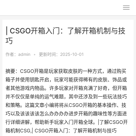
| CSGO开箱入门：了解开箱机制与技
巧
作者：
admin
•
更新时间：2025-10-01
摘要：CSGO开箱是玩家获取皮肤的一种方式，通过购买
箱子并使用钥匙开启，玩家可能获得稀有的皮肤、饰品或
者其他游戏内物品。许多玩家对开箱充满了好奇，但开箱
并不仅仅是单纯的运气难题，其中还涉及到一些玩法技巧
和策略。这篇文章小编将将从CSGO开箱的基本操作、技
巧以及该该该该怎么办办办办进步开箱的趣味性等方面进
行详细讲解，帮助新手玩家入门开箱全球。|了解CSGO开
箱机制CSG,| CSGO开箱入门：了解开箱机制与技巧