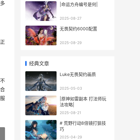
多
|命运方舟编号是何|
2025-08-27
无畏契约6000配置
正
2025-08-29
经典文章
Luke无畏契约画质
不
2025-05-03
合
服
|原神如雷副本 打法师玩
法攻略|
2025-08-21
# 荒野行动8倍镜打狙技
巧
2025-04-29