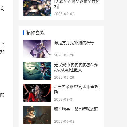
|无畏契约恢复设置全面解
析|
询
2025-09-02
猜你喜欢
命运方舟先锋测试账号
评
好
2025-08-26
无畏契约该该该该怎么办
办办办锁住敌人
2025-08-28
# 王者荣耀S7刷金币全攻
略
的
2025-08-31
和平精英：探寻游戏之道
2025-09-02