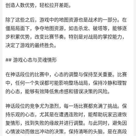
创造人数优势，轻松拉开差距。
除了这些之后，游戏中的地图资源也是战术的一部分。在
僵局局面下，争夺地图资源，如击杀龙、破塔等，能够逐
步积累优势，改变比赛节奏。特别是对战局的掌控能力，
决定了游戏的最终胜负。
## 游戏心态与灵魂情形
在神话段位的比赛中，心态的调整与保持至关重要。比赛
中，任何一个失误都可能影响整场战局，保持冷静和理智
的心态，能够有效降低焦虑感和错误决策的风险。
神话段位的竞争尤为激烈，每一场比赛都充满了挑战。保
持乐观的心态，尤其是在遭遇连败时，能帮助玩家迅速恢
复情形，找到失败的缘故并进行调整。与此同时，避免因
心情波动而做出冲动的决策，保持清晰的头脑，是在高段