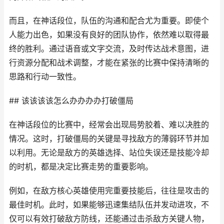
而且，在神话段位，队伍的沟通和配合尤为重要。即使个
人能力出色，如果没有良好的团队协作，依然难以取得最
终的胜利。通过语音或文字交流，及时传达战术意图，进
行资源分配和战术调整，才能在紧张的比赛中保持清晰的
思路和行动一致性。
## 该该该该怎么办办办办打破僵局
在神话段位的比赛中，经常会出现局势胶着、难以决胜的
情况。这时，打破僵局的关键是寻找敌方的薄弱环节并加
以利用。无论是敌方的英雄选择、站位失误还是技能冷却
的时机，都是决定比赛走势的重要影响。
例如，在敌方核心英雄使用完重要技能后，往往是攻击的
最佳时机。此时，如果能够迅速集结队伍并发动进攻，不
仅可以有效打破敌方防线，还能通过击杀敌方关键人物，