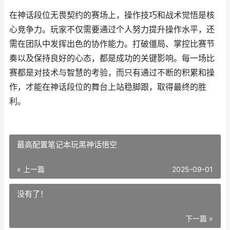
在神话段位无畏契约的赛场上，操作技巧和战术觉悟是核
心竞争力。玩家不仅需要通过个人努力提升操作水平，还
需在团队中发挥出色的协作能力。打破僵局、掌控比赛节
奏以及保持良好的心态，都是成功的关键影响。每一场比
赛都是对技术与智慧的考验，而只有通过不断的积累和操
作，才能在神话段位的舞台上站稳脚跟，取得最终的胜
利。
最高配置笔记本玩黑神话悟空
« 上一篇
2025-09-01
没有了！
下一篇 »