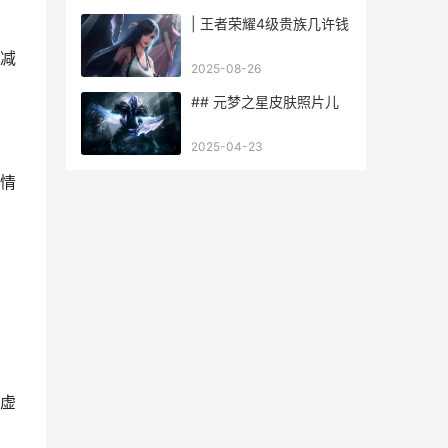
| 王者荣耀4级贵族几许钱
减
2025-08-26
## 元梦之星皮肤照片儿
2025-04-23
情
虚