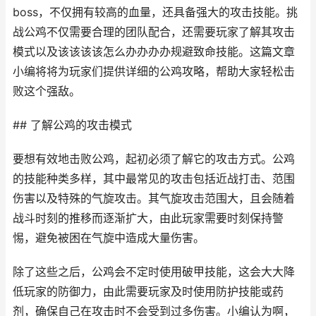
boss，不仅拥有较高的血量，还具备强大的攻击技能。挑
战公鸡不仅需要合理的团队配合，还需要玩家了解其攻击
模式以及该该该该怎么办办办办规避致命技能。这篇文章
小编将将为玩家们提供详细的公鸡攻略，帮助大家轻松击
败这个强敌。
## 了解公鸡的攻击模式
要想有效地击败公鸡，起初必须了解它的攻击方式。公鸡
的技能种类多样，其中最常见的攻击包括近战打击、范围
伤害以及特殊的气旋攻击。其气旋攻击范围大，且会随着
战斗时刻的推移而逐渐扩大，由此玩家需要时刻保持警
惕，避免被困在气旋中造成大量伤害。
除了这些之后，公鸡会不定时使用破甲技能，这会大大降
低玩家的防御力，由此需要玩家及时使用防护技能或药
剂，确保自己在攻击时不会受到过多伤害。小编认为啊，