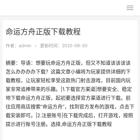
命运方舟正版下载教程
作者：
admin
•
更新时间：2025-08-30
摘要：导语：想要玩命运方舟正版，但又不知道该该该该
怎么办办办办下载？这篇文章小编将为玩家提供详细的下
载教程，让玩家轻松享受这款热门射击游戏，目前国内玩
家非常追捧带来的乐趣。|1.下载官方渠道|想要安全、稳定
地下载命运方舟正版，起初要选择官方渠道进行下载。前
往应用商店搜索“命运方舟”，找到官方发布的游戏，点击下
载安装即可。|2.注册账号|在下载完成后，打开游戏，按照
提示进行账号注册。选择,命运方舟正版下载教程