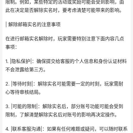
限制。例如，某些特定的活动或奖励可能会受到影响，由
此在决定是否解除实名时，要考虑清楚可能带来的影响。
| 解除邮箱实名的注意事项
在进行邮箱实名解除时，玩家需要特别注意下面内容几点
事项：
1. |隐私保护|：确保提交给客服的个人信息和身份认证材料
不会泄露给第三方。
2. |等待时刻|：解除实名可能需要一定的时刻，玩家需耐
心等待审核结局。
3. |可能的限制|：解除实名后，部分账号功能可能会受到
限制，了解清楚解除实名后对账号的影响再决定操作。
4. |联系客服沟通|：如果有任何难题或疑问，可以随时联系