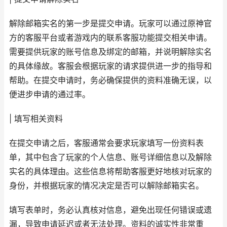
解除邮箱实名的第一步是提交申请。玩家可以通过原神官
方的客服平台或者游戏内的联系客服功能提交相关申请。
需要提供玩家的账号信息及绑定的邮箱，并说明解除实名
的具体缘故。客服会根据玩家的请求提供进一步的指导和
帮助。在提交申请时，务必确保提供的资料准确无误，以
便进步申请的通过率。
| 填写相关资料
在提交申请之后，客服通常会要求玩家填写一份资料表
单，其中包含了玩家的个人信息、账号详细信息以及解除
实名的具体理由。这些信息将帮助客服更好地核对玩家的
身份，并根据玩家的情况决定是否可以解除邮箱实名。
填写表单时，务必认真核对信息，避免出现任何错误或遗
漏，导致申请延迟或者无法处理。资料的诚实性非常重