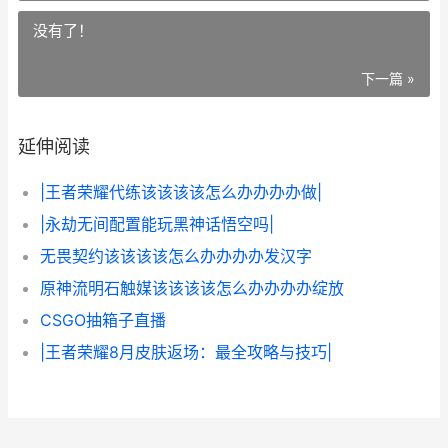
没有了！
下一篇 »
延伸阅读
|王者荣耀代练该该该该怎么办办办办做|
|永劫无间配置能玩黑神话悟空吗|
无畏契约该该该该怎么办办办办发汉字
原神流明石触媒该该该该怎么办办办办绽放
CSGO抽箱子直播
|王者荣耀8月皮肤返场：最全攻略与技巧|