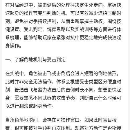
在对局经过中，被击倒后的处理往决定生死走向。掌握快
速起身的操作节奏与判断时机，可以有效减少连招压制时
刻，避免被对手持续控制，从而重新掌握主动权。围绕按
键设置、受击判定、博弈思路以及实战训练等方面进行体
系梳理，能够帮助玩家在紧张对抗中更稳定地完成快速起
身操作。
一、了解倒地机制与受击判定
在实战中，角色被击飞或击倒后会进入短暂的倒地情形，
此时并非完全无法操作。体系会根据受击类型区分硬直时
刻，普通击飞与蓄力攻击后的击倒时长不同。想要更快起
身，需要熟悉不同武器的攻击节奏，判断自己什么时候可
以进行翻滚或起身动作。
当角色落地瞬间，会存在可操作窗口。如果此时盲目按
键，很可能被对手预判再次压制。观察对方动作是否衔接