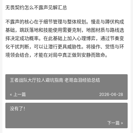
无畏契约怎么不露声见解汇总
不露声的核心在于细节管理与整体规划。慢走与蹲伏构成
基础，跳跃落地和技能使用需要克制，地图材质与路线选
择决定成功概率。在此基础上加入心理博弈，通过节奏变
化干扰判断，可以让潜行更具威胁性。将操作、觉悟与环
境领会结合，才能在对局中真正做到安静而致命。
王者战队大厅拉人避坑指南 老哥血泪经验总结
« 上一篇
2026-06-28
没有了！
下一篇 »