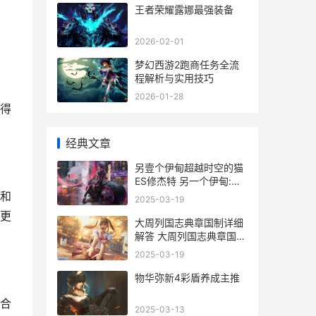
王者荣耀露娜最强装备
2026-02-01
梦幻西游2跑商任务全流
程解析与实用技巧
2026-01-28
得
经典文章
另壹个伊甸超越时空的猫
ES修杰特 另一个伊甸:超
越时空的猫外典
和
2025-03-19
更
大周列国志典章国制详细
解答 大周列国志典章国制
怎么关闭
2025-03-19
物华弥新4彩盾养成主推
合
2025-03-13