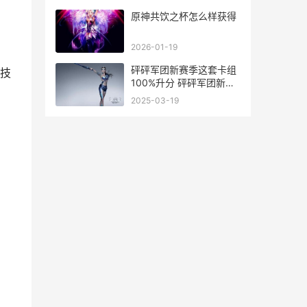
原神共饮之杯怎么样获得
2026-01-19
砰砰军团新赛季这套卡组
技
100%升分 砰砰军团新赛
季阵容
2025-03-19