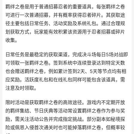
羁绊之卷是用于普通招募忍者的重要道具，每张羁绊之卷
可进行一次普通招募，并有概率获得忍者碎片。其获取途
径主要包括日常任务、活动奖励及系统礼包。通过合理规
划获取方式，玩家能有效积累该资源用于忍者招募或碎片
收集。
日常任务是最稳定的获取渠道，完成决斗场每日5场对战即
可领取一张羁绊之卷。签到系统中连续登录达到特定天数
也会赠送羁绊之卷，例如累计签到2天、5天等节点均有相
应奖励。活跃度礼包和在线礼包同样可能包含该道具，需
注意及时领取。
限时活动是获取羁绊之卷的高效途径。游戏内不定期开放
的羁绊集结、节日庆典等活动常设置羁绊之卷作为参与奖
励，需关注活动公告并完成指定挑战。部分副本如秘境探
险或佩恩入侵首次通关时也可能掉落羁绊之卷，但概率较