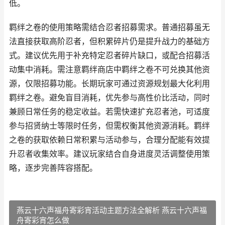
低。
羁绊之卷的使用策略需结合忍者招募需求。普通招募虽无
法直接获取高阶忍者，但积累碎片仍是提升战力的基础方
式。建议优先用于补充特定忍者碎片缺口，或配合招募活
动集中消耗。需注意羁绊商店中羁绊之卷不可兑换其他资
源，仅限招募功能。长期玩家可通过资源规划最大化利用
羁绊之卷。避免盲目消耗，优先参与高性价比活动，同时
兼顾日常任务的稳定收益。若需快速扩充忍者池，可适度
参与招贤纳士等限时任务，但需权衡其他资源消耗。羁绊
之卷的获取依赖日常积累与活动参与，合理分配能有效提
升忍者收集效率。建议玩家结合自身进度灵活调整使用策
略，逐步完善阵容搭配。
燕云十六声福舟寄彩宵活动主题方法全解析 燕云十六声福
舟寄彩宵怎么做