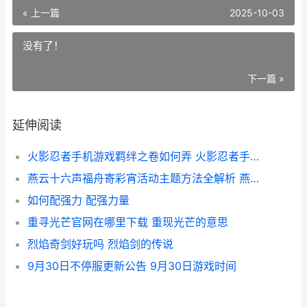
« 上一篇
2025-10-03
没有了！
下一篇 »
延伸阅读
火影忍者手机游戏羁绊之卷如何弄 火影忍者手机游戏电脑版
燕云十六声福舟寄彩宵活动主题方法全解析 燕云十六声福舟寄彩宵怎么做
如何配强力 配强力量
重寻光芒官网在哪里下载 重现光芒的意思
烈焰奇剑好玩吗 烈焰剑的传说
9月30日不停服更新公告 9月30日游戏时间