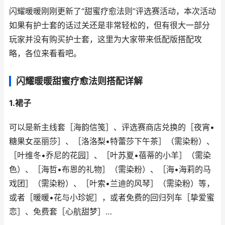
闪耀暖暖刚刚更新了“甜蜜疗愈法则”评选赛活动，本次活动
如果有护士套的话过关还是非常轻松的，但有很大一部分
玩家并没有购买护士套，这里为大家带来低配版搭配攻
略，各位来看看吧。
闪耀暖暖甜蜜疗愈法则搭配详解
1.裙子
可以是新主线套［海韵信笺］、评选赛商店兑换的［夜宵•
糖果女巫丽莎］、［洛洛梨•特蕾莎下午茶］（需染粉）、
［叶维冬•乔尼的花园］、［叶苏夏•蓓蒂的小羊］（需染
色）、［海哲•布恩的礼物］（需染粉）、［海•海莉的马
戏团］（需染粉）、［叶索•兰迪的风琴］（需染粉）等，
或者［暖暖•花与小珍妮］，或者免费的回归列车［挚爱蜜
恋］、免费套［心航甜梦］…