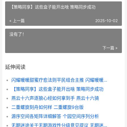
【策略同享】这些盒子能开出啥 策略同步成功
« 上一篇
2025-10-02
没有了！
下一篇 »
延伸阅读
闪耀暖暖甜蜜疗愈法则平民组合主推 闪耀暖暖甜蜜问候
【策略同享】这些盒子能开出啥 策略同步成功
燕云十六声逐狼心经如何拿到手 燕云十六骑
二重螺旋刻舟如何样 二重螺旋9台版
源序空间各矩阵详细解答 个园空间序列分析
无期迷途关于无期游戏性分级意见提议 无期迷途人物