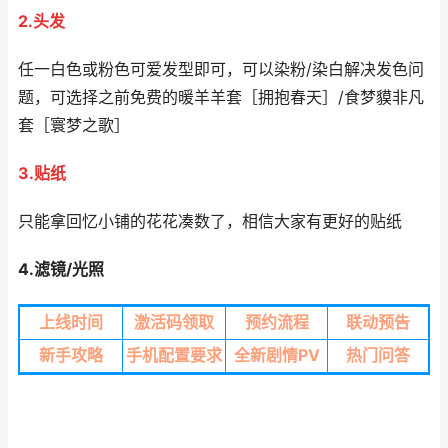
2.头发
任一白色或粉色可爱发型即可，可以染粉/染白解决发色问
题，可选择之前免费的暖羊羊套［拥抱春天］/食梦貘非凡
套［寰梦之歌］
3.贴纸
只能拿回忆小铺的花花凑数了，相信大家有更好的贴纸
4.滤镜/光照
上线时间
激活码领取
预约流程
联动预告
新手攻略
手机配置要求
全新剧情PV
热门问答