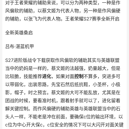
对于王者荣耀的辅助来说，可以分为两种类型，一种是作
风偏软的辅助，以蔡文姬为代表人物，另一种是作风偏硬
的辅助，以张飞为代表人物。王者荣耀S27赛季全新开启
全新英雄桑启
吕布·湛蓝机甲
S27进阶版战令下载获取作风偏软的辅助其实与英雄联盟
当中的奶妈是一样的，蔡文姬的法越强，奶量越大，但是
比较脆，技能推荐
进化
，如果对面
控制
不算多，突进多可
以带弱化，出装思路，先宝石然后抵抗鞋，小圣杯，小极
影，帽子，时之预言。蔡文姬的大可不能乱放，尤其是在
团战的时候，要看准时机，跟着射手就可以了，进化留着
解关键控制。而作风偏硬的辅助英雄与英雄联盟当中的石
头人一样，不能老是冲在前面，要确保c位的输出环境，以
c位为中心开大保c，c位安全的情况下可以大闪开对面关键