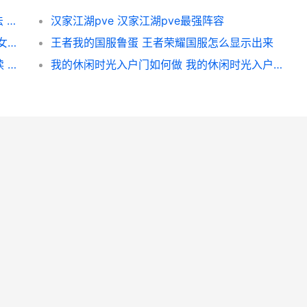
暴走英雄坛游戏软件V1.0版本绝顶十字刀方法 暴走英雄坛游戏攻略
汉家江湖pve 汉家江湖pve最强阵容
心动小镇今天萤石和溜溜橡木位置 心动小屋女嘉宾
王者我的国服鲁蛋 王者荣耀国服怎么显示出来
我的休闲时光我的休闲时光新鲜活动主题解读 我的休闲时光我的花园里花草树木在哪里买
我的休闲时光入户门如何做 我的休闲时光入户玄关