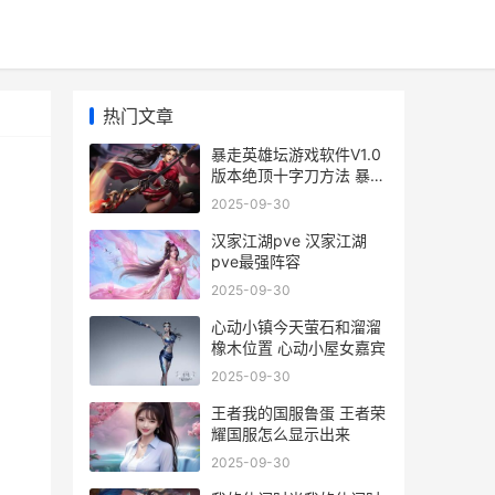
热门文章
暴走英雄坛游戏软件V1.0
版本绝顶十字刀方法 暴走
英雄坛游戏攻略
2025-09-30
汉家江湖pve 汉家江湖
pve最强阵容
2025-09-30
心动小镇今天萤石和溜溜
刀
橡木位置 心动小屋女嘉宾
2025-09-30
王者我的国服鲁蛋 王者荣
耀国服怎么显示出来
2025-09-30