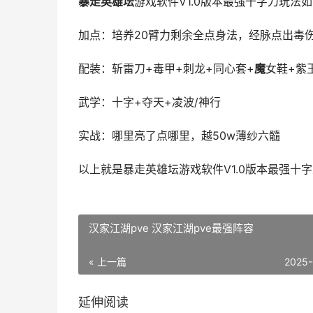
暴走英雄坛
游戏软件V1.0版本最强十字刀玩法
加点：培养20臂力剩余全点身法，经脉点出毒
配装：斩雷刀+毒甲+刺龙+同心套+
魔
女鞋+紫
武学：十字+夺天+凌波/神行
实战：哪里亮了点哪里，越50w薄纱六髓
以上就是暴走英雄坛游戏软件V1.0版本最强十
汉家江湖pve 汉家江湖pve最强阵容
« 上一篇
2025-
延伸阅读