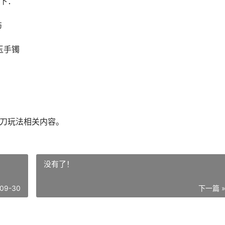
如下：
伤
玉手镯
字刀玩法相关内容。
没有了！
09-30
下一篇 