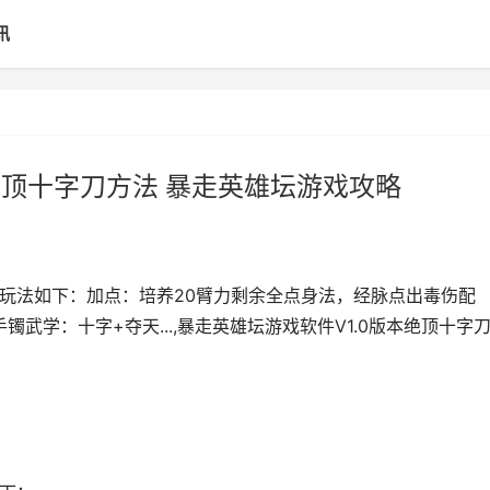
讯
绝顶十字刀方法 暴走英雄坛游戏攻略
刀玩法如下：加点：培养20臂力剩余全点身法，经脉点出毒伤配
镯武学：十字+夺天...,暴走英雄坛游戏软件V1.0版本绝顶十字