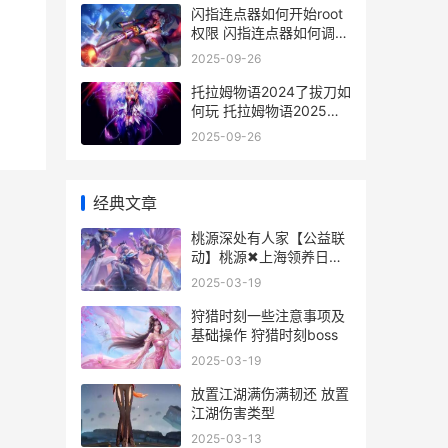
闪指连点器如何开始root
权限 闪指连点器如何调到
最快
2025-09-26
托拉姆物语2024了拔刀如
何玩 托拉姆物语2025年
免费洗点
2025-09-26
经典文章
桃源深处有人家【公益联
动】桃源✖上海领养日✖
诚实一口 桃源深处有人家
2025-03-19
果果热闹坊
狩猎时刻一些注意事项及
基础操作 狩猎时刻boss
2025-03-19
放置江湖满伤满韧还 放置
江湖伤害类型
2025-03-13