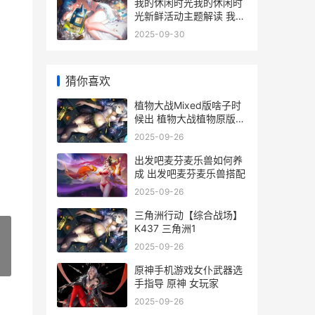
我的休闲时光我的休闲时
光新鲜活动主题解读 我的
休闲时光我的花园里花草
2025-09-30
树木在哪里买
猜你喜欢
植物大战Mixed版啥子时
候出 植物大战植物原版下
载
2025-09-26
出发吧麦芬麦乐兽如何养
成 出发吧麦芬麦乐兽搭配
2025-09-26
三角洲行动【综合战场】
K437 三角洲1
2025-09-26
»
原神手机游戏女仆武器选
手指导 原神 女玩家
2025-09-26