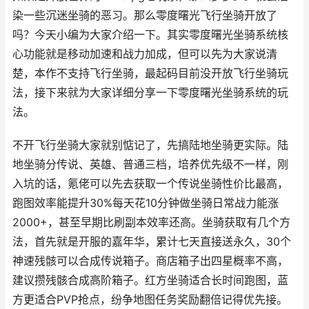
染一些沉迷坐骑的恶习。那么零度曙光飞行坐骑开放了
吗？今天小编为大家介绍一下。其实
零度曙光坐骑系统核
心功能就是移动加速和战力加成，但可以先为大家说清
楚，本作不支持飞行坐骑，最起码目前没开放飞行坐骑玩
法，接下来就为大家详细分享一下零度曙光坐骑系统的玩
法。
不开飞行坐骑大家就别惦记了，先搞陆地坐骑更实际。陆
地坐骑分传说、英雄、普通三档，培养优先级不一样，刚
入坑的话，氪佬可以先去获取一个传说坐骑性价比最高，
跑图效率能提升30%每天花10分钟做坐骑日常战力能涨
2000+，甚至早期比刷副本效率还高。坐骑获取有几个方
法，首先就是开服的嘉年华，累计七天直接送永久，30个
神速残骸可以合成传说箱子。商店箱子出四星概率不高，
建议攒残骸合成高阶箱子。红方坐骑适合长时间跑图，蓝
方更适合PVP抢点，纷争地图任务奖励翻倍记得优先接。