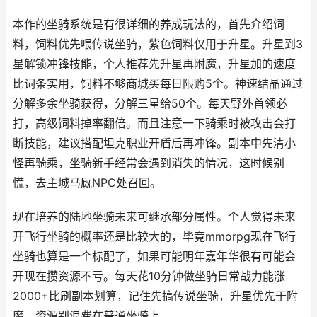
本作的坐骑系统是有很详细的养成玩法的，首先介绍饲
料，饲料优先喂传说坐骑，紫色饲料仅用于升星。升星到3
星解锁冲锋技能，个人推荐先升星再附魔，升星加的速度
比词条实用，饲料不够商城买每日限购5个。神速结晶通过
分解多余坐骑获得，分解三星给50个。每天野外首领必
打，高级饲料掉率翻倍。而且注意一下骑乘时被攻击会打
断技能，建议搭配坦克职业开盾后再冲锋。副本中先清小
怪再骑乘，坐骑新手经常会遇到消失的情况，这时候别
慌，去主城马厩NPC处召回。
现在培养的陆地坐骑未来可继承部分属性。个人觉得未来
开飞行坐骑的概率还是比较大的，毕竟mmorpg现在飞行
坐骑也算是一个标配了，如果可能明年嘉年华很有可能会
开现在攒资源不亏。每天花10分钟做坐骑日常战力能涨
2000+比刷副本划算，记住先搞传说坐骑，升星优先于附
魔，资源别浪费在普通坐骑上。